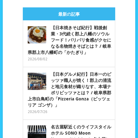
最新の記事
【日本焼きそば紀行】戦後創
業・3代続く郡上八幡のソウル
フード！パリパリ食感がクセに
なる名物焼きそばとは？ / 岐阜
県郡上市八幡町の「かたぎり」
2026/08/02
【日本グルメ紀行】日本一のピ
ッツァ職人が焼く！郡上の清流
と地元食材が織りなす、本場ナ
ポリピッツァとは？ / 岐阜県郡
上市白鳥町の「Pizzeria Gonza（ピッツェ
リア ゴンザ）」
2026/07/26
名古屋駅近くのライフスタイル
ホテル SONO Moon