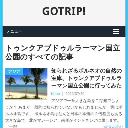
GOTRIP!
メニュー
トゥンクアブドゥルラーマン国立
公園のすべての記事
知られざるボルネオの自然の
アジア
宝庫、トゥンクアブドゥルラ
ーマン国立公園に行ってみた
tomo
|
2016/07/20
アジアで一番大きな島をご存知でしょ
うか？ あまり一般的に知られていないかもしれませんが、実はボ
ルネオ島です。 ボルネオ島はなんと日本の本州の２倍程度もある
大きな島で、北がマレーシア、南側がインドネシアに属します。
（一部、
続きを読む