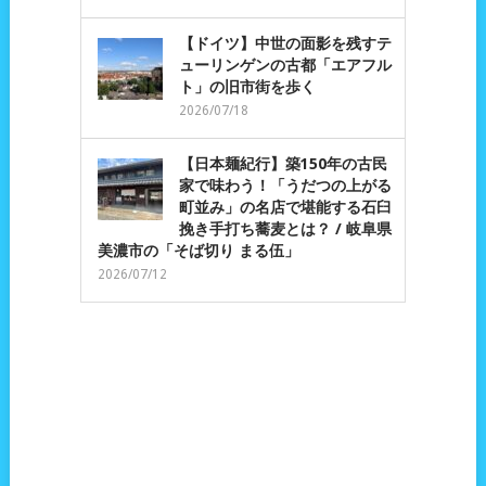
【ドイツ】中世の面影を残すテ
ューリンゲンの古都「エアフル
ト」の旧市街を歩く
2026/07/18
【日本麺紀行】築150年の古民
家で味わう！「うだつの上がる
町並み」の名店で堪能する石臼
挽き手打ち蕎麦とは？ / 岐阜県
美濃市の「そば切り まる伍」
2026/07/12