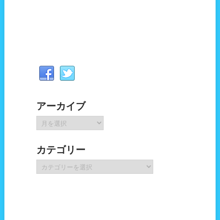
アーカイブ
ア
ー
カ
カテゴリー
イ
ブ
カ
テ
ゴ
リ
ー