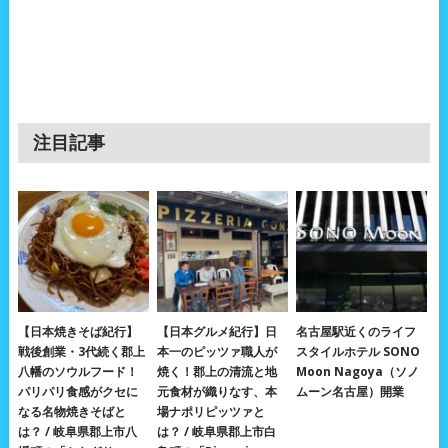
注目記事
【日本焼きそば紀行】
【日本グルメ紀行】日
名古屋駅近くのライフ
戦後創業・3代続く郡上
本一のピッツァ職人が
スタイルホテル SONO
八幡のソウルフード！
焼く！郡上の清流と地
Moon Nagoya（ソノ
パリパリ食感がクセに
元食材が織りなす、本
ムーン名古屋）開業
なる名物焼きそばと
場ナポリピッツァと
は？ / 岐阜県郡上市八
は？ / 岐阜県郡上市白