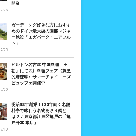
開業
07/26
ガーデニング好きな方におすす
めのドイツ最大級の園芸レジャ
ー施設「エガパーク・エアフル
ト」
07/25
ヒルトン名古屋 中国料理「王
朝」にて四川料理フェア〈刺激
的麻辣味〉サマーチャイニーズ
ビュッフェ開催中
07/20
明治38年創業！120年続く老舗
料亭で味わう名物あさり鍋と
は？ / 東京都江東区亀戸の「亀
戸升本 本店」
07/19