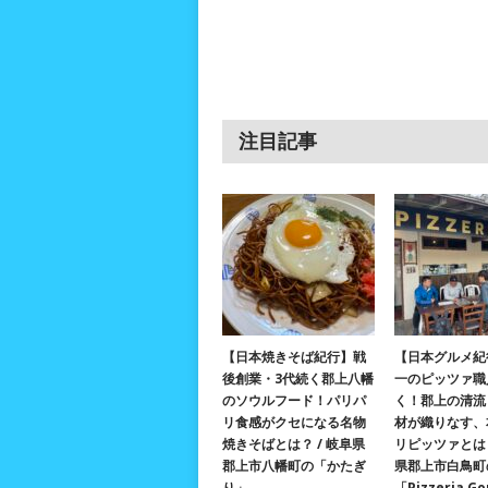
注目記事
【日本焼きそば紀行】戦
【日本グルメ紀
後創業・3代続く郡上八幡
一のピッツァ職
のソウルフード！パリパ
く！郡上の清流
リ食感がクセになる名物
材が織りなす、
焼きそばとは？ / 岐阜県
リピッツァとは？
郡上市八幡町の「かたぎ
県郡上市白鳥町
り」
「Pizzeria G