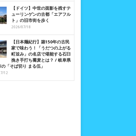
【ドイツ】中世の面影を残すテ
ューリンゲンの古都「エアフル
ト」の旧市街を歩く
2026/07/18
【日本麺紀行】築150年の古民
家で味わう！「うだつの上がる
町並み」の名店で堪能する石臼
挽き手打ち蕎麦とは？ / 岐阜県
市の「そば切り まる伍」
07/12