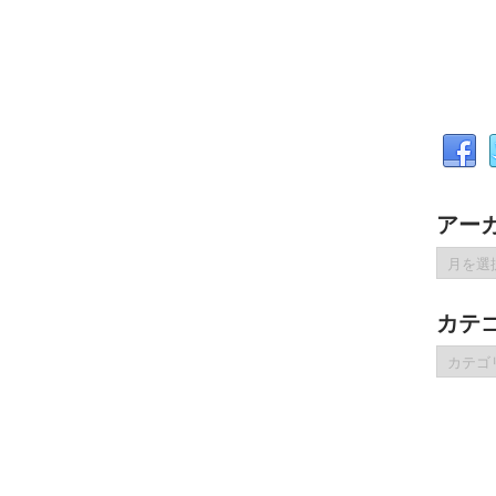
アー
ア
ー
カ
カテ
イ
ブ
カ
テ
ゴ
リ
ー