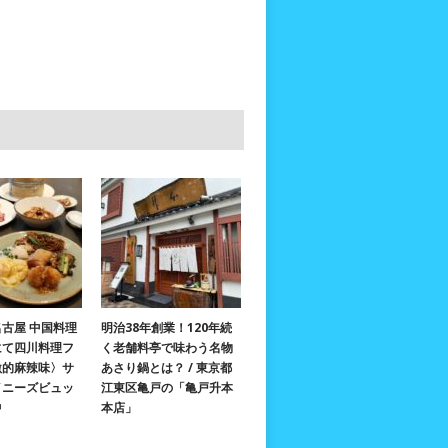
古屋 中国料理
明治38年創業！120年続
にて四川料理フ
く老舗料亭で味わう名物
激的麻辣味〉サ
あさり鍋とは？ / 東京都
イニーズビュッ
江東区亀戸の「亀戸升本
中
本店」