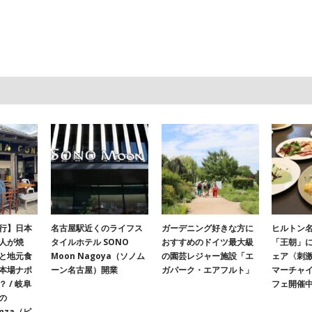
行】日本
名古屋駅近くのライフス
ガーデニング好きな方に
ヒルトン名
人が焼
タイルホテル SONO
おすすめのドイツ最大級
「王朝」
と地元食
Moon Nagoya（ソノム
の園芸レジャー施設「エ
ェア〈刺
本場ナポ
ーン名古屋）開業
ガパーク・エアフルト」
マーチャ
 / 岐阜
フェ開催
の
onza（ピ