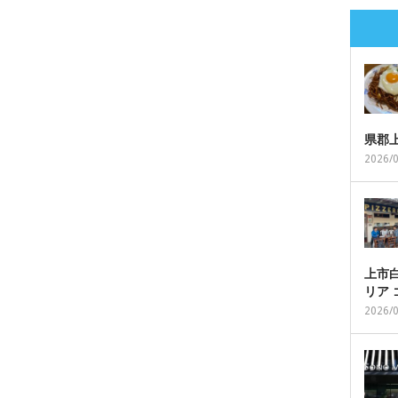
県郡
2026/
上市白
リア
2026/