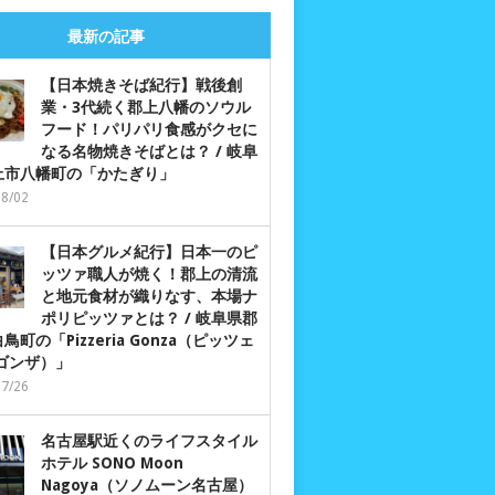
最新の記事
【日本焼きそば紀行】戦後創
業・3代続く郡上八幡のソウル
フード！パリパリ食感がクセに
なる名物焼きそばとは？ / 岐阜
上市八幡町の「かたぎり」
08/02
【日本グルメ紀行】日本一のピ
ッツァ職人が焼く！郡上の清流
と地元食材が織りなす、本場ナ
ポリピッツァとは？ / 岐阜県郡
鳥町の「Pizzeria Gonza（ピッツェ
 ゴンザ）」
07/26
名古屋駅近くのライフスタイル
ホテル SONO Moon
Nagoya（ソノムーン名古屋）