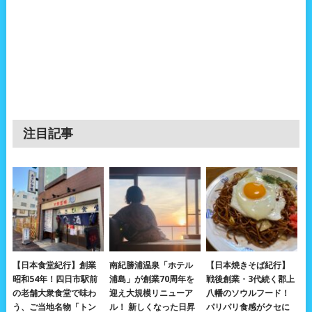
注目記事
【日本食堂紀行】創業
南紀勝浦温泉「ホテル
【日本焼きそば紀行】
昭和54年！四日市駅前
浦島」が創業70周年を
戦後創業・3代続く郡上
の老舗大衆食堂で味わ
迎え大規模リニューア
八幡のソウルフード！
う、ご当地名物「トン
ル！ 新しくなった日昇
パリパリ食感がクセに