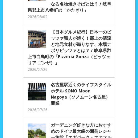
なる名物焼きそばとは？ / 岐阜
県郡上市八幡町の「かたぎり」
2026/08/02
【日本グルメ紀行】日本一のピ
ッツァ職人が焼く！郡上の清流
と地元食材が織りなす、本場ナ
ポリピッツァとは？ / 岐阜県郡
上市白鳥町の「Pizzeria Gonza（ピッツェ
リア ゴンザ）」
2026/07/26
名古屋駅近くのライフスタイル
ホテル SONO Moon
Nagoya（ソノムーン名古屋）
開業
2026/07/26
ガーデニング好きな方におすす
めのドイツ最大級の園芸レジャ
ー施設「エガパーク・エアフル