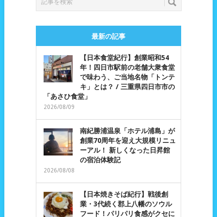
最新の記事
【日本食堂紀行】創業昭和54
年！四日市駅前の老舗大衆食堂
で味わう、ご当地名物「トンテ
キ」とは？ / 三重県四日市市の
「あさひ食堂」
2026/08/09
南紀勝浦温泉「ホテル浦島」が
創業70周年を迎え大規模リニュ
ーアル！ 新しくなった日昇館
の宿泊体験記
2026/08/08
【日本焼きそば紀行】戦後創
業・3代続く郡上八幡のソウル
フード！パリパリ食感がクセに