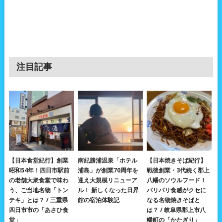
注目記事
【日本食堂紀行】創業
南紀勝浦温泉「ホテル
【日本焼きそば紀行】
昭和54年！四日市駅前
浦島」が創業70周年を
戦後創業・3代続く郡上
の老舗大衆食堂で味わ
迎え大規模リニューア
八幡のソウルフード！
う、ご当地名物「トン
ル！ 新しくなった日昇
パリパリ食感がクセに
テキ」とは？ / 三重県
館の宿泊体験記
なる名物焼きそばと
四日市市の「あさひ食
は？ / 岐阜県郡上市八
堂」
幡町の「かたぎり」