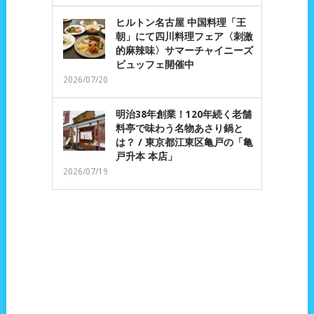
ヒルトン名古屋 中国料理「王
朝」にて四川料理フェア〈刺激
的麻辣味〉サマーチャイニーズ
ビュッフェ開催中
2026/07/20
明治38年創業！120年続く老舗
料亭で味わう名物あさり鍋と
は？ / 東京都江東区亀戸の「亀
戸升本 本店」
2026/07/19