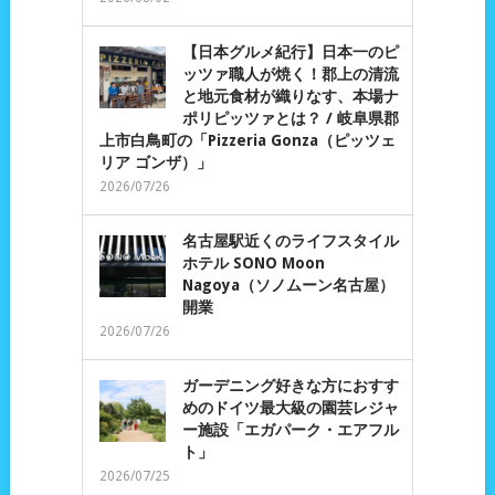
【日本グルメ紀行】日本一のピ
ッツァ職人が焼く！郡上の清流
と地元食材が織りなす、本場ナ
ポリピッツァとは？ / 岐阜県郡
上市白鳥町の「Pizzeria Gonza（ピッツェ
リア ゴンザ）」
2026/07/26
名古屋駅近くのライフスタイル
ホテル SONO Moon
Nagoya（ソノムーン名古屋）
開業
2026/07/26
ガーデニング好きな方におすす
めのドイツ最大級の園芸レジャ
ー施設「エガパーク・エアフル
ト」
2026/07/25