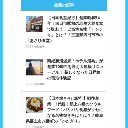
最新の記事
【日本食堂紀行】創業昭和54
年！四日市駅前の老舗大衆食堂
で味わう、ご当地名物「トンテ
キ」とは？ / 三重県四日市市の
「あさひ食堂」
2026/08/09
南紀勝浦温泉「ホテル浦島」が
創業70周年を迎え大規模リニュ
ーアル！ 新しくなった日昇館
の宿泊体験記
2026/08/08
【日本焼きそば紀行】戦後創
業・3代続く郡上八幡のソウル
フード！パリパリ食感がクセに
なる名物焼きそばとは？ / 岐阜
県郡上市八幡町の「かたぎり」
2026/08/02