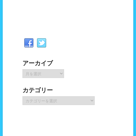
アーカイブ
ア
ー
カ
カテゴリー
イ
ブ
カ
テ
ゴ
リ
ー