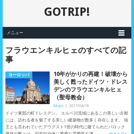
GOTRIP!
メニュー
フラウエンキルヒェのすべての記
事
10年がかりの再建！破壊から
ヨーロッパ
美しく甦ったドイツ・ドレス
デンのフラウエンキルヒェ
（聖母教会）
Mops
|
2017/04/18
ドイツ東部の町ドレスデン。 エルベ川流域にあるこの美しい古都
には、訪れる者を魅了する美しい建築物が数多く存在します。 強
王とも言われていたアウグスト1世の時代に建てられたバロック
建築の数々は、旧市街全体に重厚な雰囲気を漂
続きを読む