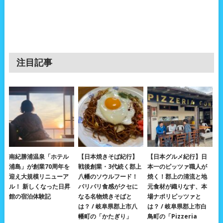
注目記事
南紀勝浦温泉「ホテル
【日本焼きそば紀行】
【日本グルメ紀行】日
浦島」が創業70周年を
戦後創業・3代続く郡上
本一のピッツァ職人が
迎え大規模リニューア
八幡のソウルフード！
焼く！郡上の清流と地
ル！ 新しくなった日昇
パリパリ食感がクセに
元食材が織りなす、本
館の宿泊体験記
なる名物焼きそばと
場ナポリピッツァと
は？ / 岐阜県郡上市八
は？ / 岐阜県郡上市白
幡町の「かたぎり」
鳥町の「Pizzeria