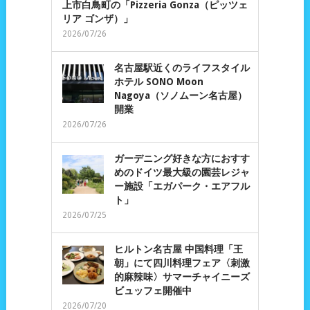
上市白鳥町の「Pizzeria Gonza（ピッツェ
リア ゴンザ）」
2026/07/26
名古屋駅近くのライフスタイル
ホテル SONO Moon
Nagoya（ソノムーン名古屋）
開業
2026/07/26
ガーデニング好きな方におすす
めのドイツ最大級の園芸レジャ
ー施設「エガパーク・エアフル
ト」
2026/07/25
ヒルトン名古屋 中国料理「王
朝」にて四川料理フェア〈刺激
的麻辣味〉サマーチャイニーズ
ビュッフェ開催中
2026/07/20