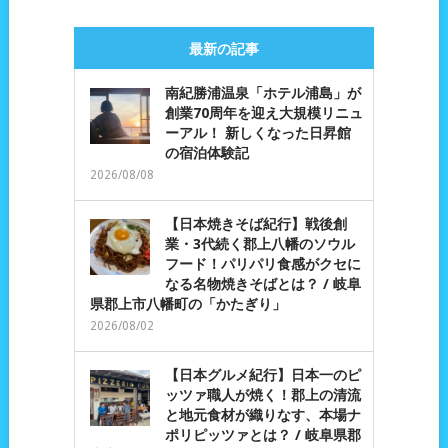
最新の記事
南紀勝浦温泉「ホテル浦島」が
創業70周年を迎え大規模リニュ
ーアル！ 新しくなった日昇館
の宿泊体験記
2026/08/08
【日本焼きそば紀行】戦後創
業・3代続く郡上八幡のソウル
フード！パリパリ食感がクセに
なる名物焼きそばとは？ / 岐阜
県郡上市八幡町の「かたぎり」
2026/08/02
【日本グルメ紀行】日本一のピ
ッツァ職人が焼く！郡上の清流
と地元食材が織りなす、本場ナ
ポリピッツァとは？ / 岐阜県郡