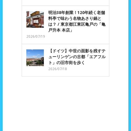
明治38年創業！120年続く老舗
料亭で味わう名物あさり鍋と
は？ / 東京都江東区亀戸の「亀
戸升本 本店」
2026/07/19
【ドイツ】中世の面影を残すテ
ューリンゲンの古都「エアフル
ト」の旧市街を歩く
2026/07/18