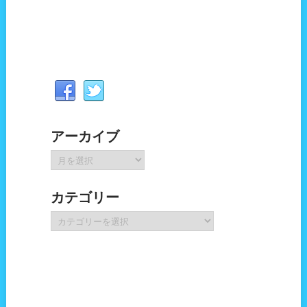
アーカイブ
ア
ー
カ
カテゴリー
イ
ブ
カ
テ
ゴ
リ
ー