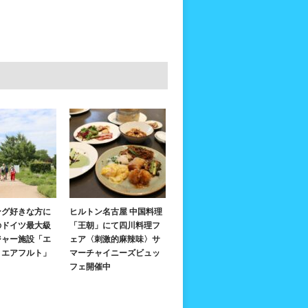
ング好きな方に
ヒルトン名古屋 中国料理
のドイツ最大級
「王朝」にて四川料理フ
ジャー施設「エ
ェア〈刺激的麻辣味〉サ
・エアフルト」
マーチャイニーズビュッ
フェ開催中