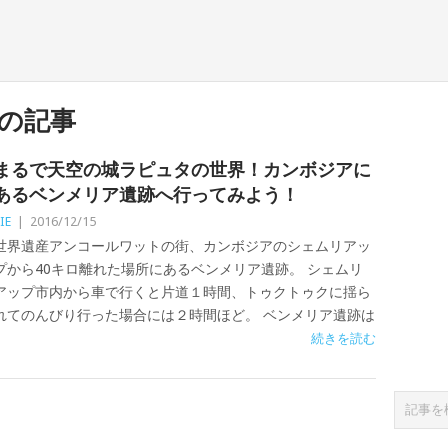
の記事
まるで天空の城ラピュタの世界！カンボジアに
あるベンメリア遺跡へ行ってみよう！
IE
|
2016/12/15
世界遺産アンコールワットの街、カンボジアのシェムリアッ
プから40キロ離れた場所にあるベンメリア遺跡。 シェムリ
アップ市内から車で行くと片道１時間、トゥクトゥクに揺ら
れてのんびり行った場合には２時間ほど。 ベンメリア遺跡は
続きを読む