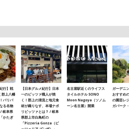
紀行】戦
【日本グルメ紀行】日本
名古屋駅近くのライフス
ガーデニ
く郡上八幡
一のピッツァ職人が焼
タイルホテル SONO
おすすめ
！パリパ
く！郡上の清流と地元食
Moon Nagoya（ソノム
の園芸レ
なる名物
材が織りなす、本場ナポ
ーン名古屋）開業
ガパーク
/ 岐阜県
リピッツァとは？ / 岐阜
「かたぎ
県郡上市白鳥町の
「Pizzeria Gonza（ピ
ッツェリア ゴンザ）」