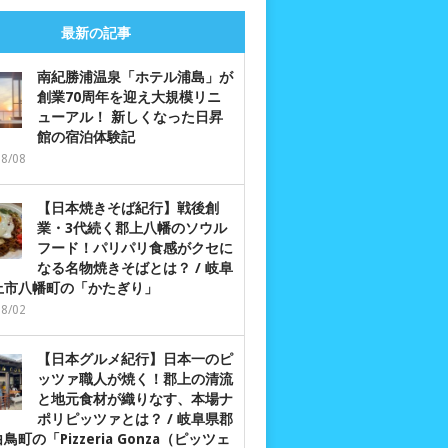
最新の記事
南紀勝浦温泉「ホテル浦島」が
創業70周年を迎え大規模リニ
ューアル！ 新しくなった日昇
館の宿泊体験記
08/08
【日本焼きそば紀行】戦後創
業・3代続く郡上八幡のソウル
フード！パリパリ食感がクセに
なる名物焼きそばとは？ / 岐阜
上市八幡町の「かたぎり」
08/02
【日本グルメ紀行】日本一のピ
ッツァ職人が焼く！郡上の清流
と地元食材が織りなす、本場ナ
ポリピッツァとは？ / 岐阜県郡
鳥町の「Pizzeria Gonza（ピッツェ