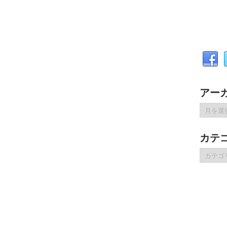
アー
ア
ー
カ
カテ
イ
ブ
カ
テ
ゴ
リ
ー