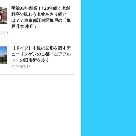
明治38年創業！120年続く老舗
料亭で味わう名物あさり鍋と
は？ / 東京都江東区亀戸の「亀
戸升本 本店」
07/19
【ドイツ】中世の面影を残すテ
ューリンゲンの古都「エアフル
ト」の旧市街を歩く
2026/07/18