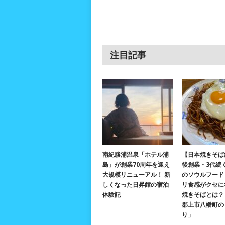
注目記事
南紀勝浦温泉「ホテル浦
【日本焼きそば
島」が創業70周年を迎え
後創業・3代続
大規模リニューアル！ 新
のソウルフード
しくなった日昇館の宿泊
リ食感がクセに
体験記
焼きそばとは？ 
郡上市八幡町の
り」