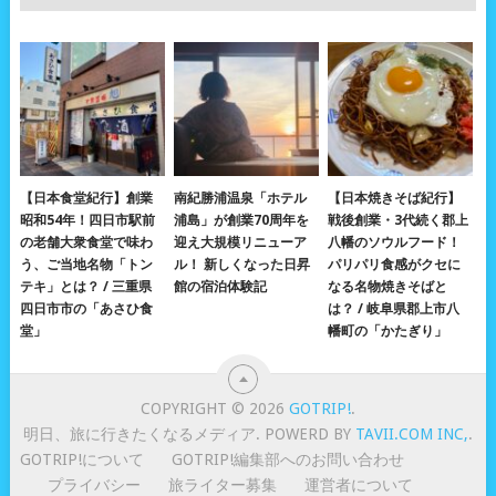
【日本食堂紀行】創業
南紀勝浦温泉「ホテル
【日本焼きそば紀行】
昭和54年！四日市駅前
浦島」が創業70周年を
戦後創業・3代続く郡上
の老舗大衆食堂で味わ
迎え大規模リニューア
八幡のソウルフード！
う、ご当地名物「トン
ル！ 新しくなった日昇
パリパリ食感がクセに
テキ」とは？ / 三重県
館の宿泊体験記
なる名物焼きそばと
四日市市の「あさひ食
は？ / 岐阜県郡上市八
堂」
幡町の「かたぎり」
COPYRIGHT © 2026
GOTRIP!
.
明日、旅に行きたくなるメディア. POWERD BY
TAVII.COM INC,
.
GOTRIP!について
GOTRIP!編集部へのお問い合わせ
プライバシー
旅ライター募集
運営者について