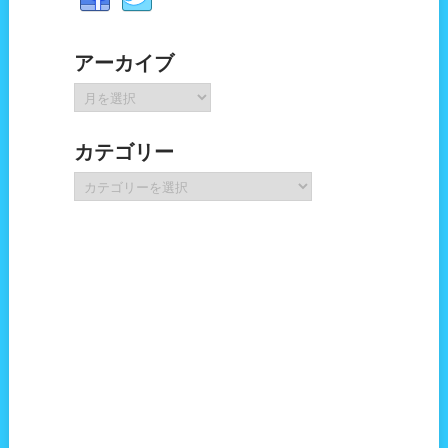
アーカイブ
ア
ー
カ
カテゴリー
イ
ブ
カ
テ
ゴ
リ
ー