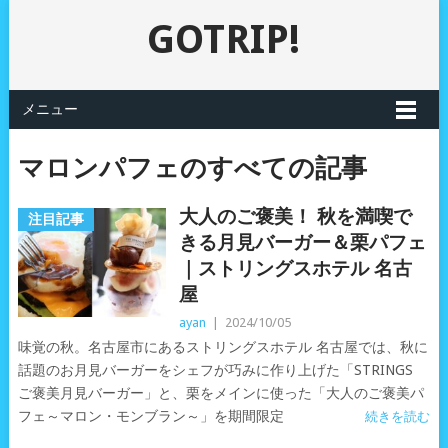
GOTRIP!
メニュー
マロンパフェのすべての記事
大人のご褒美！ 秋を満喫で
注目記事
きる月見バーガー＆栗パフェ
｜ストリングスホテル 名古
屋
ayan
|
2024/10/05
味覚の秋。名古屋市にあるストリングスホテル 名古屋では、秋に
話題のお月見バーガーをシェフが巧みに作り上げた「STRINGS
ご褒美月見バーガー」と、栗をメインに使った「大人のご褒美パ
フェ～マロン・モンブラン～」を期間限定
続きを読む