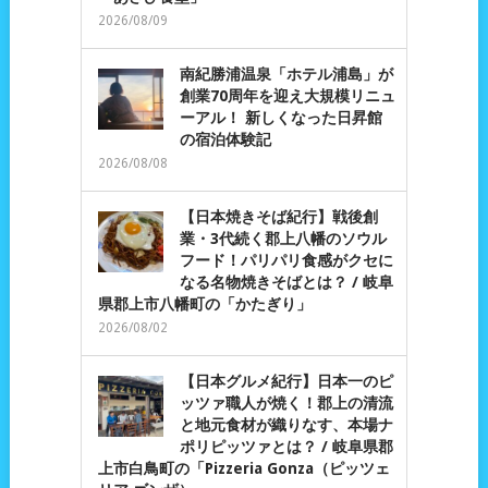
2026/08/09
南紀勝浦温泉「ホテル浦島」が
創業70周年を迎え大規模リニュ
ーアル！ 新しくなった日昇館
の宿泊体験記
2026/08/08
【日本焼きそば紀行】戦後創
業・3代続く郡上八幡のソウル
フード！パリパリ食感がクセに
なる名物焼きそばとは？ / 岐阜
県郡上市八幡町の「かたぎり」
2026/08/02
【日本グルメ紀行】日本一のピ
ッツァ職人が焼く！郡上の清流
と地元食材が織りなす、本場ナ
ポリピッツァとは？ / 岐阜県郡
上市白鳥町の「Pizzeria Gonza（ピッツェ