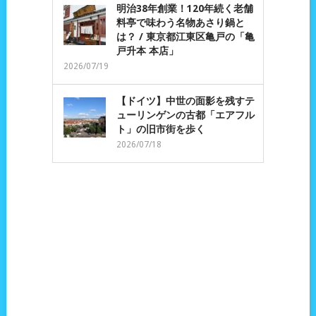
明治38年創業！120年続く老舗
料亭で味わう名物あさり鍋と
は？ / 東京都江東区亀戸の「亀
戸升本 本店」
2026/07/19
【ドイツ】中世の面影を残すテ
ューリンゲンの古都「エアフル
ト」の旧市街を歩く
2026/07/18