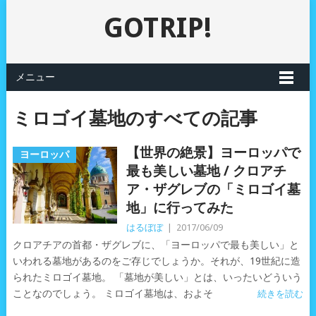
GOTRIP!
メニュー
ミロゴイ墓地のすべての記事
【世界の絶景】ヨーロッパで
ヨーロッパ
最も美しい墓地 / クロアチ
ア・ザグレブの「ミロゴイ墓
地」に行ってみた
はるぼぼ
|
2017/06/09
クロアチアの首都・ザグレブに、「ヨーロッパで最も美しい」と
いわれる墓地があるのをご存じでしょうか。それが、19世紀に造
られたミロゴイ墓地。 「墓地が美しい」とは、いったいどういう
ことなのでしょう。 ミロゴイ墓地は、およそ
続きを読む