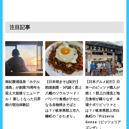
注目記事
南紀勝浦温泉「ホテル
【日本焼きそば紀行】
【日本グルメ紀行】日
浦島」が創業70周年を
戦後創業・3代続く郡上
本一のピッツァ職人が
迎え大規模リニューア
八幡のソウルフード！
焼く！郡上の清流と地
ル！ 新しくなった日昇
パリパリ食感がクセに
元食材が織りなす、本
館の宿泊体験記
なる名物焼きそばと
場ナポリピッツァと
は？ / 岐阜県郡上市八
は？ / 岐阜県郡上市白
幡町の「かたぎり」
鳥町の「Pizzeria
Gonza（ピッツェリア
ゴンザ）」