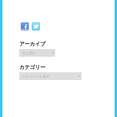
アーカイブ
ア
ー
カ
カテゴリー
イ
ブ
カ
テ
ゴ
リ
ー