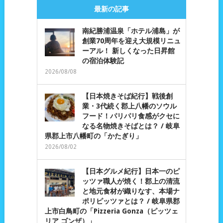
最新の記事
南紀勝浦温泉「ホテル浦島」が
創業70周年を迎え大規模リニュ
ーアル！ 新しくなった日昇館
の宿泊体験記
2026/08/08
【日本焼きそば紀行】戦後創
業・3代続く郡上八幡のソウル
フード！パリパリ食感がクセに
なる名物焼きそばとは？ / 岐阜
県郡上市八幡町の「かたぎり」
2026/08/02
【日本グルメ紀行】日本一のピ
ッツァ職人が焼く！郡上の清流
と地元食材が織りなす、本場ナ
ポリピッツァとは？ / 岐阜県郡
上市白鳥町の「Pizzeria Gonza（ピッツェ
リア ゴンザ）」