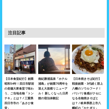
注目記事
【日本食堂紀行】創業
南紀勝浦温泉「ホテル
【日本焼きそば紀行】
昭和54年！四日市駅前
浦島」が創業70周年を
戦後創業・3代続く郡上
の老舗大衆食堂で味わ
迎え大規模リニューア
八幡のソウルフード！
う、ご当地名物「トン
ル！ 新しくなった日昇
パリパリ食感がクセに
テキ」とは？ / 三重県
館の宿泊体験記
なる名物焼きそばと
四日市市の「あさひ食
は？ / 岐阜県郡上市八
堂」
幡町の「かたぎり」