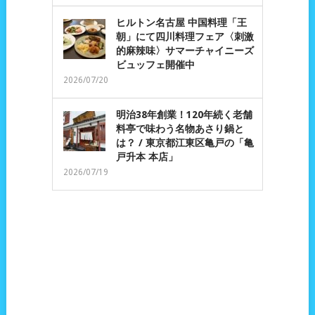
ヒルトン名古屋 中国料理「王
朝」にて四川料理フェア〈刺激
的麻辣味〉サマーチャイニーズ
ビュッフェ開催中
2026/07/20
明治38年創業！120年続く老舗
料亭で味わう名物あさり鍋と
は？ / 東京都江東区亀戸の「亀
戸升本 本店」
2026/07/19