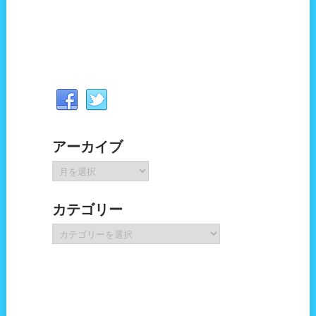
アーカイブ
ア
ー
カ
カテゴリー
イ
ブ
カ
テ
ゴ
リ
ー