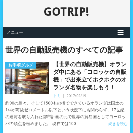
GOTRIP!
メニュー
世界の自動販売機のすべての記事
【世界の自動販売機】オラン
お手頃グルメ
ダ中にある「コロッケの自販
機」で出来立てホクホクのオ
ランダ名物を楽しもう！
トミ
|
2017/02/19
約90の島々、そして1500もの橋でできているオランダは国土の
1/4が海抜ゼロメートル以下という状況下にも関わらず、17世紀
の運河を取り入れた都市計画の元で世界の貿易国としてヨーロッ
パの頂点を極めました。 現在では100
続きを読む