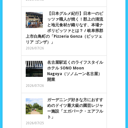
【日本グルメ紀行】日本一のピ
ッツァ職人が焼く！郡上の清流
と地元食材が織りなす、本場ナ
ポリピッツァとは？ / 岐阜県郡
上市白鳥町の「Pizzeria Gonza（ピッツェ
リア ゴンザ）」
2026/07/26
名古屋駅近くのライフスタイル
ホテル SONO Moon
Nagoya（ソノムーン名古屋）
開業
2026/07/26
ガーデニング好きな方におすす
めのドイツ最大級の園芸レジャ
ー施設「エガパーク・エアフル
ト」
2026/07/25