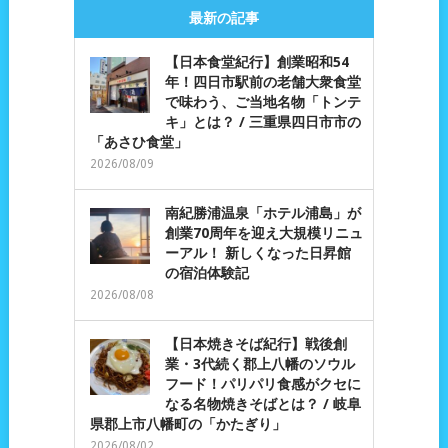
最新の記事
【日本食堂紀行】創業昭和54
年！四日市駅前の老舗大衆食堂
で味わう、ご当地名物「トンテ
キ」とは？ / 三重県四日市市の
「あさひ食堂」
2026/08/09
南紀勝浦温泉「ホテル浦島」が
創業70周年を迎え大規模リニュ
ーアル！ 新しくなった日昇館
の宿泊体験記
2026/08/08
【日本焼きそば紀行】戦後創
業・3代続く郡上八幡のソウル
フード！パリパリ食感がクセに
なる名物焼きそばとは？ / 岐阜
県郡上市八幡町の「かたぎり」
2026/08/02