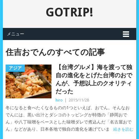
GOTRIP!
メニュー
住吉おでんのすべての記事
【台湾グルメ】海を渡って独
アジア
自の進化をとげた台湾のおで
んが、予想以上のクオリティ
だった
hiro
|
2015/11/28
冬になると食べたくなるものの1つといえば、おでん。そんなお
でんには、黒い出汁とダシコのトッピングが特徴の「静岡おで
ん」や八丁味噌をベースとした味噌ダレで煮込んだ「名古屋おで
ん」などがあり、日本各地で独自の進化を遂げていま
続きを読む