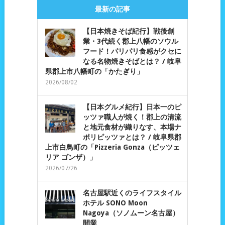
最新の記事
【日本焼きそば紀行】戦後創
業・3代続く郡上八幡のソウル
フード！パリパリ食感がクセに
なる名物焼きそばとは？ / 岐阜
県郡上市八幡町の「かたぎり」
2026/08/02
【日本グルメ紀行】日本一のピ
ッツァ職人が焼く！郡上の清流
と地元食材が織りなす、本場ナ
ポリピッツァとは？ / 岐阜県郡
上市白鳥町の「Pizzeria Gonza（ピッツェ
リア ゴンザ）」
2026/07/26
名古屋駅近くのライフスタイル
ホテル SONO Moon
Nagoya（ソノムーン名古屋）
開業