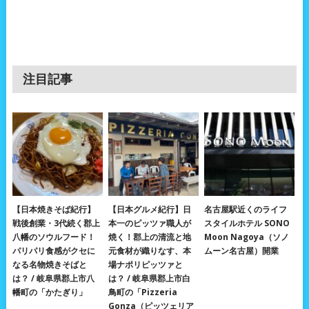
注目記事
【日本焼きそば紀行】
【日本グルメ紀行】日
名古屋駅近くのライフ
戦後創業・3代続く郡上
本一のピッツァ職人が
スタイルホテル SONO
八幡のソウルフード！
焼く！郡上の清流と地
Moon Nagoya（ソノ
パリパリ食感がクセに
元食材が織りなす、本
ムーン名古屋）開業
なる名物焼きそばと
場ナポリピッツァと
は？ / 岐阜県郡上市八
は？ / 岐阜県郡上市白
幡町の「かたぎり」
鳥町の「Pizzeria
Gonza（ピッツェリア