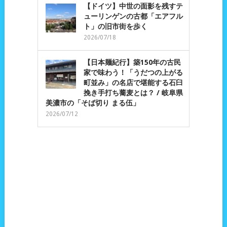
【ドイツ】中世の面影を残すテ
ューリンゲンの古都「エアフル
ト」の旧市街を歩く
2026/07/18
【日本麺紀行】築150年の古民
家で味わう！「うだつの上がる
町並み」の名店で堪能する石臼
挽き手打ち蕎麦とは？ / 岐阜県
美濃市の「そば切り まる伍」
2026/07/12