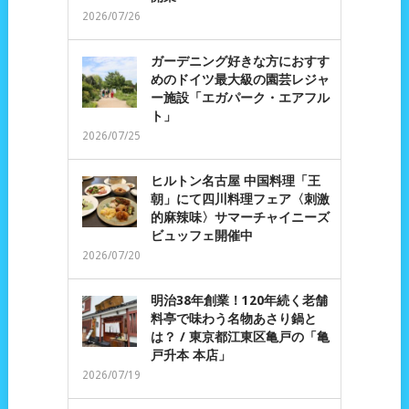
2026/07/26
ガーデニング好きな方におすす
めのドイツ最大級の園芸レジャ
ー施設「エガパーク・エアフル
ト」
2026/07/25
ヒルトン名古屋 中国料理「王
朝」にて四川料理フェア〈刺激
的麻辣味〉サマーチャイニーズ
ビュッフェ開催中
2026/07/20
明治38年創業！120年続く老舗
料亭で味わう名物あさり鍋と
は？ / 東京都江東区亀戸の「亀
戸升本 本店」
2026/07/19