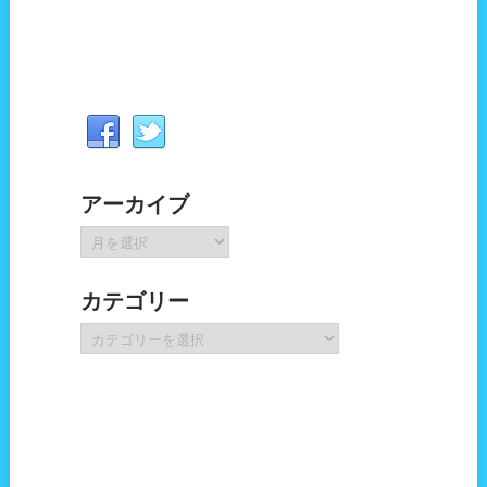
アーカイブ
ア
ー
カ
カテゴリー
イ
ブ
カ
テ
ゴ
リ
ー