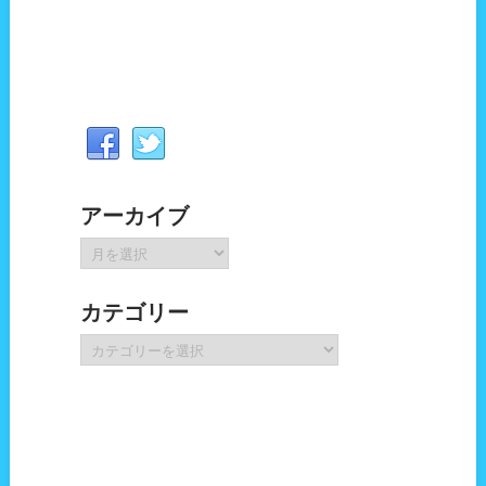
アーカイブ
ア
ー
カ
カテゴリー
イ
ブ
カ
テ
ゴ
リ
ー