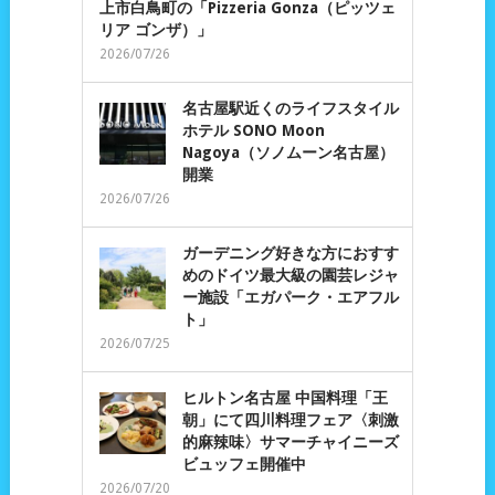
上市白鳥町の「Pizzeria Gonza（ピッツェ
リア ゴンザ）」
2026/07/26
名古屋駅近くのライフスタイル
ホテル SONO Moon
Nagoya（ソノムーン名古屋）
開業
2026/07/26
ガーデニング好きな方におすす
めのドイツ最大級の園芸レジャ
ー施設「エガパーク・エアフル
ト」
2026/07/25
ヒルトン名古屋 中国料理「王
朝」にて四川料理フェア〈刺激
的麻辣味〉サマーチャイニーズ
ビュッフェ開催中
2026/07/20