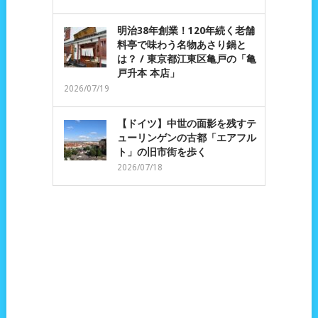
明治38年創業！120年続く老舗
料亭で味わう名物あさり鍋と
は？ / 東京都江東区亀戸の「亀
戸升本 本店」
2026/07/19
【ドイツ】中世の面影を残すテ
ューリンゲンの古都「エアフル
ト」の旧市街を歩く
2026/07/18