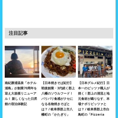
注目記事
南紀勝浦温泉「ホテル
【日本焼きそば紀行】
【日本グルメ紀行】日
浦島」が創業70周年を
戦後創業・3代続く郡上
本一のピッツァ職人が
迎え大規模リニューア
八幡のソウルフード！
焼く！郡上の清流と地
ル！ 新しくなった日昇
パリパリ食感がクセに
元食材が織りなす、本
館の宿泊体験記
なる名物焼きそばと
場ナポリピッツァと
は？ / 岐阜県郡上市八
は？ / 岐阜県郡上市白
幡町の「かたぎり」
鳥町の「Pizzeria