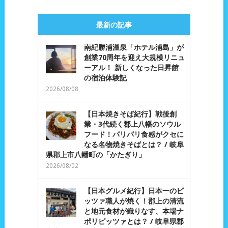
最新の記事
南紀勝浦温泉「ホテル浦島」が
創業70周年を迎え大規模リニュ
ーアル！ 新しくなった日昇館
の宿泊体験記
2026/08/08
【日本焼きそば紀行】戦後創
業・3代続く郡上八幡のソウル
フード！パリパリ食感がクセに
なる名物焼きそばとは？ / 岐阜
県郡上市八幡町の「かたぎり」
2026/08/02
【日本グルメ紀行】日本一のピ
ッツァ職人が焼く！郡上の清流
と地元食材が織りなす、本場ナ
ポリピッツァとは？ / 岐阜県郡