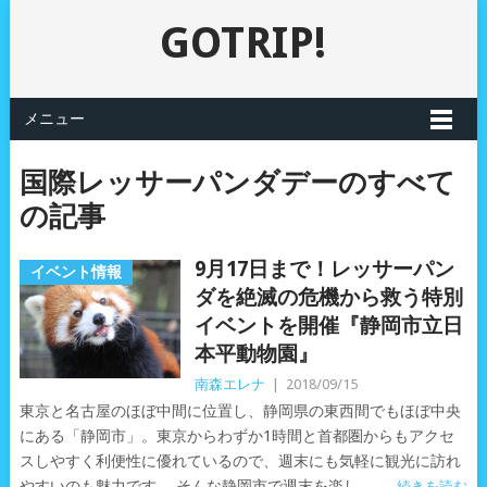
GOTRIP!
メニュー
国際レッサーパンダデーのすべて
の記事
9月17日まで！レッサーパン
イベント情報
ダを絶滅の危機から救う特別
イベントを開催『静岡市立日
本平動物園』
南森エレナ
|
2018/09/15
東京と名古屋のほぼ中間に位置し、静岡県の東西間でもほぼ中央
にある「静岡市」。東京からわずか1時間と首都圏からもアクセ
スしやすく利便性に優れているので、週末にも気軽に観光に訪れ
やすいのも魅力です。 そんな静岡市で週末を楽し
続きを読む