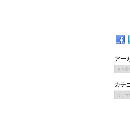
アー
ア
ー
カ
カテ
イ
ブ
カ
テ
ゴ
リ
ー