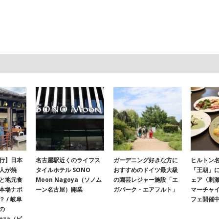
行】日本
名古屋駅近くのライフス
ガーデニング好きな方に
ヒルトン名
人が焼
タイルホテル SONO
おすすめのドイツ最大級
「王朝」
と地元食
Moon Nagoya（ソノム
の園芸レジャー施設「エ
ェア〈刺
本場ナポ
ーン名古屋）開業
ガパーク・エアフルト」
マーチャ
 / 岐阜
フェ開催
の
onza（ピ