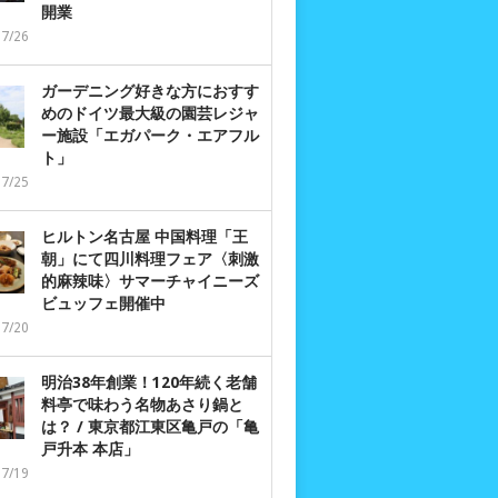
開業
07/26
ガーデニング好きな方におすす
めのドイツ最大級の園芸レジャ
ー施設「エガパーク・エアフル
ト」
07/25
ヒルトン名古屋 中国料理「王
朝」にて四川料理フェア〈刺激
的麻辣味〉サマーチャイニーズ
ビュッフェ開催中
07/20
明治38年創業！120年続く老舗
料亭で味わう名物あさり鍋と
は？ / 東京都江東区亀戸の「亀
戸升本 本店」
07/19