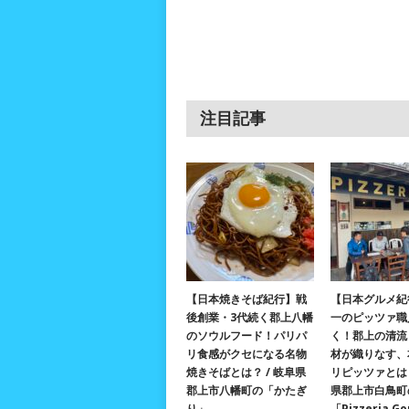
注目記事
【日本焼きそば紀行】戦
【日本グルメ紀
後創業・3代続く郡上八幡
一のピッツァ職
のソウルフード！パリパ
く！郡上の清流
リ食感がクセになる名物
材が織りなす、
焼きそばとは？ / 岐阜県
リピッツァとは？
郡上市八幡町の「かたぎ
県郡上市白鳥町
り」
「Pizzeria G