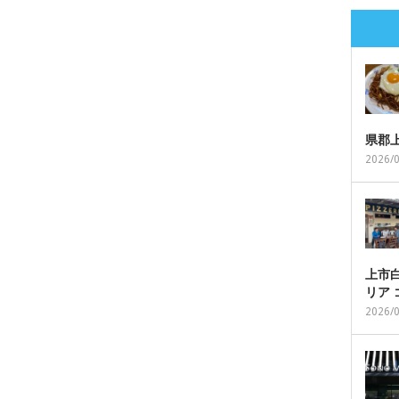
県郡
2026/
上市白
リア
2026/