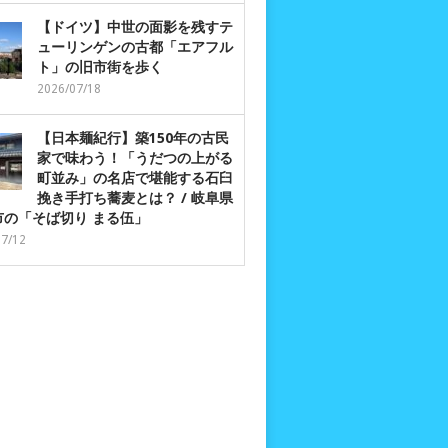
【ドイツ】中世の面影を残すテ
ューリンゲンの古都「エアフル
ト」の旧市街を歩く
2026/07/18
【日本麺紀行】築150年の古民
家で味わう！「うだつの上がる
町並み」の名店で堪能する石臼
挽き手打ち蕎麦とは？ / 岐阜県
市の「そば切り まる伍」
07/12