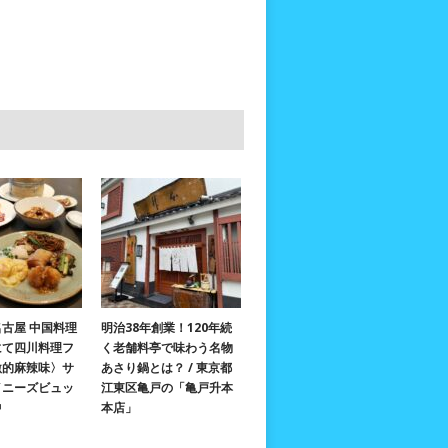
古屋 中国料理
明治38年創業！120年続
にて四川料理フ
く老舗料亭で味わう名物
激的麻辣味〉サ
あさり鍋とは？ / 東京都
イニーズビュッ
江東区亀戸の「亀戸升本
中
本店」