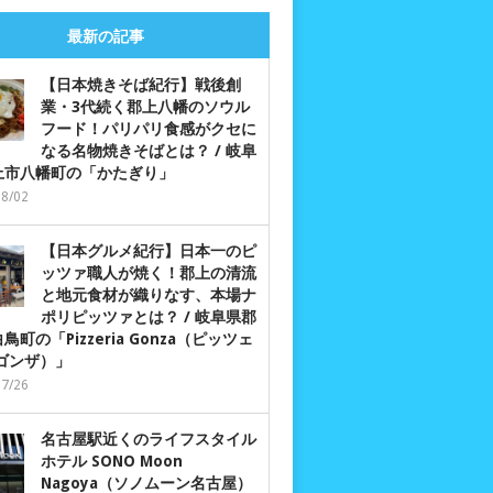
最新の記事
【日本焼きそば紀行】戦後創
業・3代続く郡上八幡のソウル
フード！パリパリ食感がクセに
なる名物焼きそばとは？ / 岐阜
上市八幡町の「かたぎり」
08/02
【日本グルメ紀行】日本一のピ
ッツァ職人が焼く！郡上の清流
と地元食材が織りなす、本場ナ
ポリピッツァとは？ / 岐阜県郡
鳥町の「Pizzeria Gonza（ピッツェ
 ゴンザ）」
07/26
名古屋駅近くのライフスタイル
ホテル SONO Moon
Nagoya（ソノムーン名古屋）