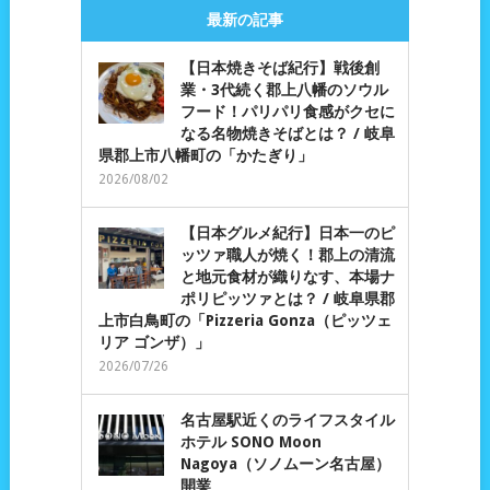
最新の記事
【日本焼きそば紀行】戦後創
業・3代続く郡上八幡のソウル
フード！パリパリ食感がクセに
なる名物焼きそばとは？ / 岐阜
県郡上市八幡町の「かたぎり」
2026/08/02
【日本グルメ紀行】日本一のピ
ッツァ職人が焼く！郡上の清流
と地元食材が織りなす、本場ナ
ポリピッツァとは？ / 岐阜県郡
上市白鳥町の「Pizzeria Gonza（ピッツェ
リア ゴンザ）」
2026/07/26
名古屋駅近くのライフスタイル
ホテル SONO Moon
Nagoya（ソノムーン名古屋）
開業