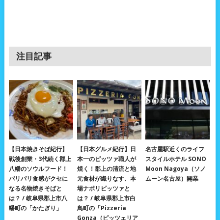
注目記事
【日本焼きそば紀行】
【日本グルメ紀行】日
名古屋駅近くのライフ
戦後創業・3代続く郡上
本一のピッツァ職人が
スタイルホテル SONO
八幡のソウルフード！
焼く！郡上の清流と地
Moon Nagoya（ソノ
パリパリ食感がクセに
元食材が織りなす、本
ムーン名古屋）開業
なる名物焼きそばと
場ナポリピッツァと
は？ / 岐阜県郡上市八
は？ / 岐阜県郡上市白
幡町の「かたぎり」
鳥町の「Pizzeria
Gonza（ピッツェリア