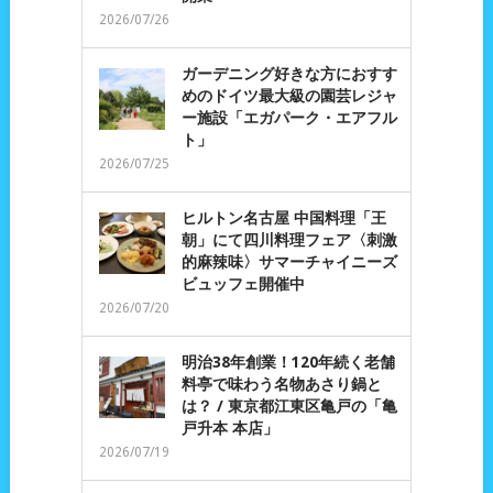
2026/07/26
ガーデニング好きな方におすす
めのドイツ最大級の園芸レジャ
ー施設「エガパーク・エアフル
ト」
2026/07/25
ヒルトン名古屋 中国料理「王
朝」にて四川料理フェア〈刺激
的麻辣味〉サマーチャイニーズ
ビュッフェ開催中
2026/07/20
明治38年創業！120年続く老舗
料亭で味わう名物あさり鍋と
は？ / 東京都江東区亀戸の「亀
戸升本 本店」
2026/07/19