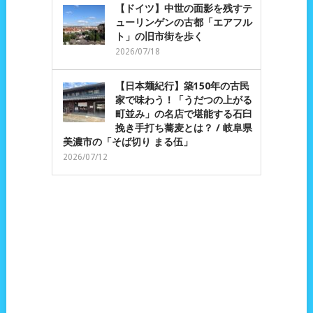
【ドイツ】中世の面影を残すテ
ューリンゲンの古都「エアフル
ト」の旧市街を歩く
2026/07/18
【日本麺紀行】築150年の古民
家で味わう！「うだつの上がる
町並み」の名店で堪能する石臼
挽き手打ち蕎麦とは？ / 岐阜県
美濃市の「そば切り まる伍」
2026/07/12