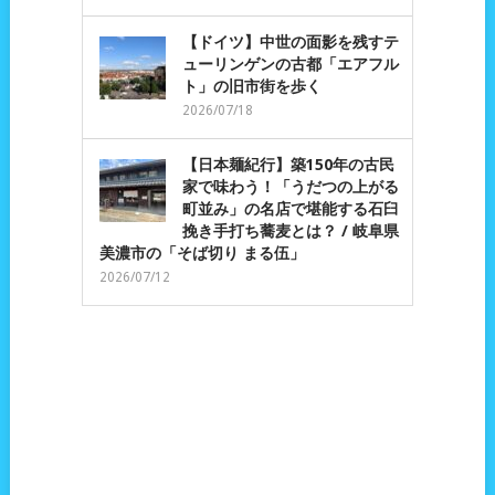
【ドイツ】中世の面影を残すテ
ューリンゲンの古都「エアフル
ト」の旧市街を歩く
2026/07/18
【日本麺紀行】築150年の古民
家で味わう！「うだつの上がる
町並み」の名店で堪能する石臼
挽き手打ち蕎麦とは？ / 岐阜県
美濃市の「そば切り まる伍」
2026/07/12