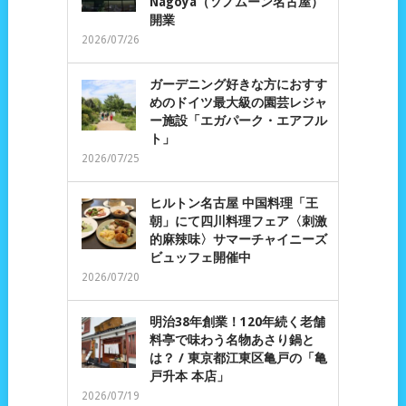
Nagoya（ソノムーン名古屋）
開業
2026/07/26
ガーデニング好きな方におすす
めのドイツ最大級の園芸レジャ
ー施設「エガパーク・エアフル
ト」
2026/07/25
ヒルトン名古屋 中国料理「王
朝」にて四川料理フェア〈刺激
的麻辣味〉サマーチャイニーズ
ビュッフェ開催中
2026/07/20
明治38年創業！120年続く老舗
料亭で味わう名物あさり鍋と
は？ / 東京都江東区亀戸の「亀
戸升本 本店」
2026/07/19