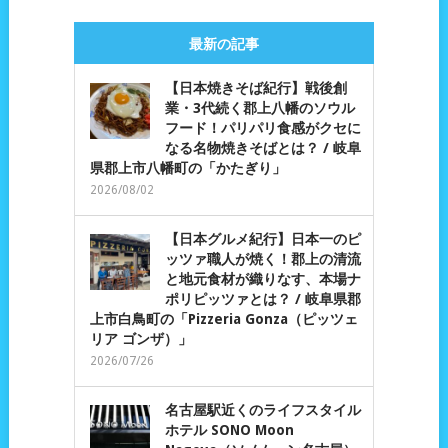
最新の記事
【日本焼きそば紀行】戦後創
業・3代続く郡上八幡のソウル
フード！パリパリ食感がクセに
なる名物焼きそばとは？ / 岐阜
県郡上市八幡町の「かたぎり」
2026/08/02
【日本グルメ紀行】日本一のピ
ッツァ職人が焼く！郡上の清流
と地元食材が織りなす、本場ナ
ポリピッツァとは？ / 岐阜県郡
上市白鳥町の「Pizzeria Gonza（ピッツェ
リア ゴンザ）」
2026/07/26
名古屋駅近くのライフスタイル
ホテル SONO Moon