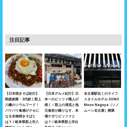
注目記事
【日本焼きそば紀行】
【日本グルメ紀行】日
名古屋駅近くのライフ
戦後創業・3代続く郡上
本一のピッツァ職人が
スタイルホテル SONO
八幡のソウルフード！
焼く！郡上の清流と地
Moon Nagoya（ソノ
パリパリ食感がクセに
元食材が織りなす、本
ムーン名古屋）開業
なる名物焼きそばと
場ナポリピッツァと
は？ / 岐阜県郡上市八
は？ / 岐阜県郡上市白