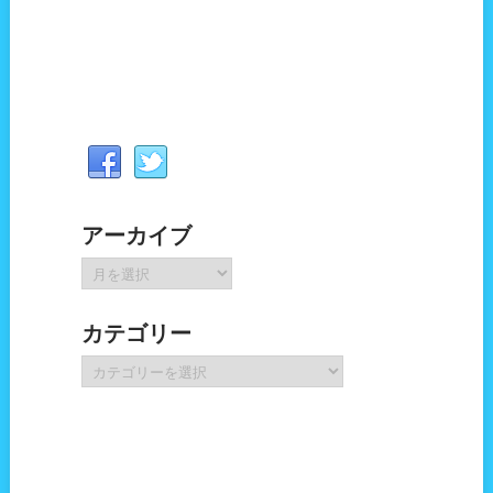
アーカイブ
ア
ー
カ
カテゴリー
イ
ブ
カ
テ
ゴ
リ
ー