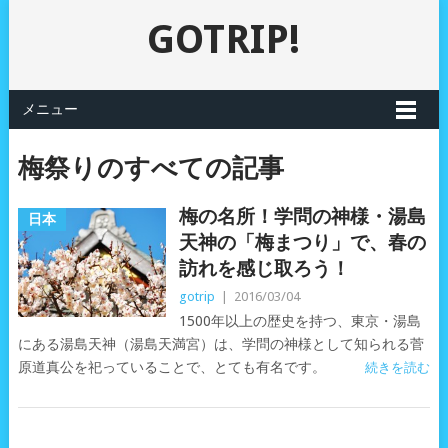
GOTRIP!
メニュー
梅祭りのすべての記事
梅の名所！学問の神様・湯島
日本
天神の「梅まつり」で、春の
訪れを感じ取ろう！
gotrip
|
2016/03/04
1500年以上の歴史を持つ、東京・湯島
にある湯島天神（湯島天満宮）は、学問の神様として知られる菅
原道真公を祀っていることで、とても有名です。
続きを読む