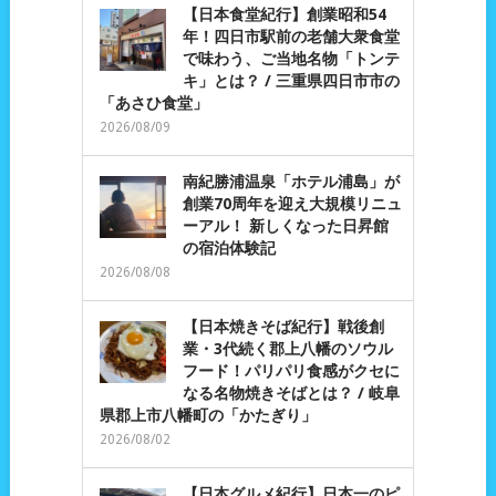
【日本食堂紀行】創業昭和54
年！四日市駅前の老舗大衆食堂
で味わう、ご当地名物「トンテ
キ」とは？ / 三重県四日市市の
「あさひ食堂」
2026/08/09
南紀勝浦温泉「ホテル浦島」が
創業70周年を迎え大規模リニュ
ーアル！ 新しくなった日昇館
の宿泊体験記
2026/08/08
【日本焼きそば紀行】戦後創
業・3代続く郡上八幡のソウル
フード！パリパリ食感がクセに
なる名物焼きそばとは？ / 岐阜
県郡上市八幡町の「かたぎり」
2026/08/02
【日本グルメ紀行】日本一のピ