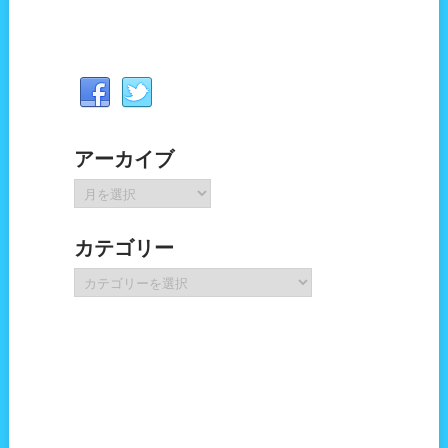
アーカイブ
ア
ー
カ
カテゴリー
イ
ブ
カ
テ
ゴ
リ
ー