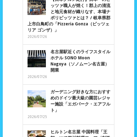
ッツァ職人が焼く！郡上の清流
と地元食材が織りなす、本場ナ
ポリピッツァとは？ / 岐阜県郡
上市白鳥町の「Pizzeria Gonza（ピッツェ
リア ゴンザ）」
2026/07/26
名古屋駅近くのライフスタイル
ホテル SONO Moon
Nagoya（ソノムーン名古屋）
開業
2026/07/26
ガーデニング好きな方におすす
めのドイツ最大級の園芸レジャ
ー施設「エガパーク・エアフル
ト」
2026/07/25
ヒルトン名古屋 中国料理「王