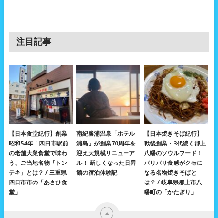
注目記事
【日本食堂紀行】創業
南紀勝浦温泉「ホテル
【日本焼きそば紀行】
昭和54年！四日市駅前
浦島」が創業70周年を
戦後創業・3代続く郡上
の老舗大衆食堂で味わ
迎え大規模リニューア
八幡のソウルフード！
う、ご当地名物「トン
ル！ 新しくなった日昇
パリパリ食感がクセに
テキ」とは？ / 三重県
館の宿泊体験記
なる名物焼きそばと
四日市市の「あさひ食
は？ / 岐阜県郡上市八
堂」
幡町の「かたぎり」