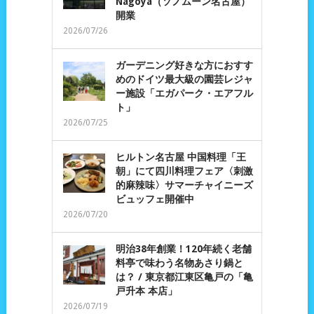
Nagoya（ソノムーン名古屋）
開業
2026/07/26
ガーデニング好きな方におすす
めのドイツ最大級の園芸レジャ
ー施設「エガパーク・エアフル
ト」
2026/07/25
ヒルトン名古屋 中国料理「王
朝」にて四川料理フェア〈刺激
的麻辣味〉サマーチャイニーズ
ビュッフェ開催中
2026/07/20
明治38年創業！120年続く老舗
料亭で味わう名物あさり鍋と
は？ / 東京都江東区亀戸の「亀
戸升本 本店」
2026/07/19