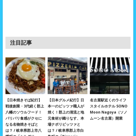
注目記事
【日本焼きそば紀行】
【日本グルメ紀行】日
名古屋駅近くのライフ
戦後創業・3代続く郡上
本一のピッツァ職人が
スタイルホテル SONO
八幡のソウルフード！
焼く！郡上の清流と地
Moon Nagoya（ソノ
パリパリ食感がクセに
元食材が織りなす、本
ムーン名古屋）開業
なる名物焼きそばと
場ナポリピッツァと
は？ / 岐阜県郡上市八
は？ / 岐阜県郡上市白