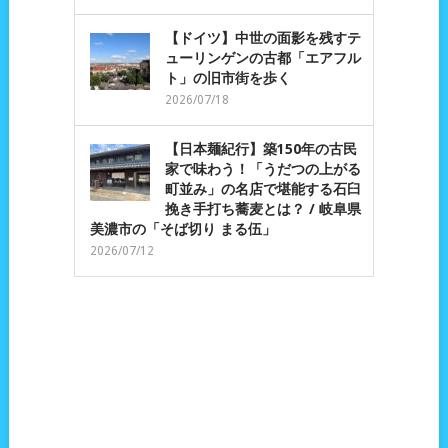
【ドイツ】中世の面影を残すテ
ューリンゲンの古都「エアフル
ト」の旧市街を歩く
2026/07/18
【日本麺紀行】築150年の古民
家で味わう！「うだつの上がる
町並み」の名店で堪能する石臼
挽き手打ち蕎麦とは？ / 岐阜県
美濃市の「そば切り まる伍」
2026/07/12