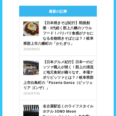
最新の記事
【日本焼きそば紀行】戦後創
業・3代続く郡上八幡のソウル
フード！パリパリ食感がクセに
なる名物焼きそばとは？ / 岐阜
県郡上市八幡町の「かたぎり」
2026/08/02
【日本グルメ紀行】日本一のピ
ッツァ職人が焼く！郡上の清流
と地元食材が織りなす、本場ナ
ポリピッツァとは？ / 岐阜県郡
上市白鳥町の「Pizzeria Gonza（ピッツェ
リア ゴンザ）」
2026/07/26
名古屋駅近くのライフスタイル
ホテル SONO Moon