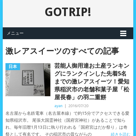
GOTRIP!
メニュー
激レアスイーツのすべての記事
芸能人御用達お土産ランキン
日本
グにランクインした先着5名
までの激レアスイーツ！愛知
県稲沢市の老舗和菓子屋「松
屋長春」の羽二重餅
ayan
|
2016/07/20
名古屋から名鉄電車（名古屋本線）で約15分でアクセスできる愛
知県稲沢市。 尾張大国霊神社（国府宮神社）があることで知ら
れ、毎年旧暦1月13日に執り行われる「国府宮はだか祭り」は奇
祭として有名です。 その稲沢市の昔ながらの
続きを読む