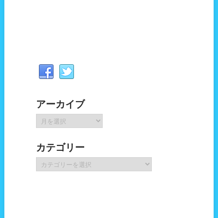
アーカイブ
ア
ー
カ
カテゴリー
イ
ブ
カ
テ
ゴ
リ
ー