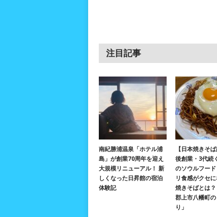
注目記事
南紀勝浦温泉「ホテル浦
【日本焼きそば
島」が創業70周年を迎え
後創業・3代続
大規模リニューアル！ 新
のソウルフード
しくなった日昇館の宿泊
リ食感がクセに
体験記
焼きそばとは？ 
郡上市八幡町の
り」