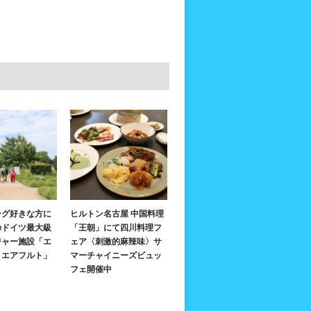
ング好きな方に
ヒルトン名古屋 中国料理
のドイツ最大級
「王朝」にて四川料理フ
ジャー施設「エ
ェア〈刺激的麻辣味〉サ
・エアフルト」
マーチャイニーズビュッ
フェ開催中