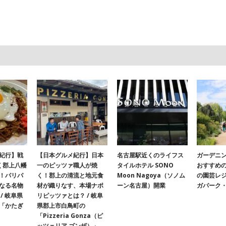
紀行】戦
【日本グルメ紀行】日本
名古屋駅近くのライフス
ガーデニ
く郡上八幡
一のピッツァ職人が焼
タイルホテル SONO
おすすめ
！パリパ
く！郡上の清流と地元食
Moon Nagoya（ソノム
の園芸レ
なる名物
材が織りなす、本場ナポ
ーン名古屋）開業
ガパーク
/ 岐阜県
リピッツァとは？ / 岐阜
「かたぎ
県郡上市白鳥町の
「Pizzeria Gonza（ピ
ッツェリア ゴンザ）」