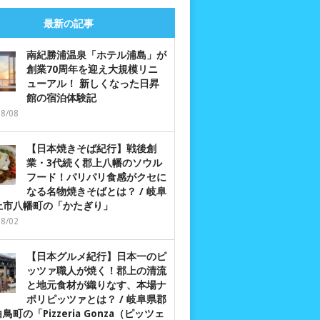
最新の記事
南紀勝浦温泉「ホテル浦島」が
創業70周年を迎え大規模リニ
ューアル！ 新しくなった日昇
館の宿泊体験記
08/08
【日本焼きそば紀行】戦後創
業・3代続く郡上八幡のソウル
フード！パリパリ食感がクセに
なる名物焼きそばとは？ / 岐阜
上市八幡町の「かたぎり」
08/02
【日本グルメ紀行】日本一のピ
ッツァ職人が焼く！郡上の清流
と地元食材が織りなす、本場ナ
ポリピッツァとは？ / 岐阜県郡
鳥町の「Pizzeria Gonza（ピッツェ