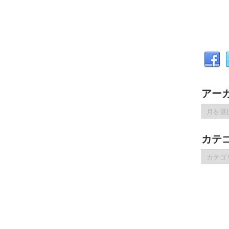
アー
ア
ー
カ
カテ
イ
ブ
カ
テ
ゴ
リ
ー