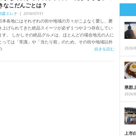
きなこだんごとは？
南森エレナ
|
2016/07/31
日本各地にはそれぞれの街や地域の方々がこよなく愛し、磨
き上げられてきた絶品スイーツが必ず１つや２つ存在してい
ます。 しかしその絶品グルメは、ほとんどの場合地元の人に
とっては「常識」や「当たり前」のため、その街や地域以外
2026/
の
続きを読む
県郡
2026/
上市白