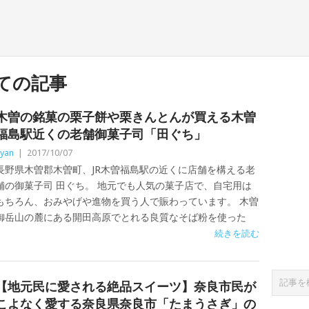
ての記事
木曽の銘菓の栗子餅や栗きんとんが買える木曽
福島駅近くの老舗御菓子司「田ぐち」
yan
|
2017/10/07
長野県木曽郡木曽町、JR木曽福島駅の近くに店舗を構える老
舗の御菓子司 田ぐち。 地元でも人気の菓子店で、自宅用は
もちろん、おみやげや進物を買う人で賑わっています。 木曽
御岳山の麓にある開田高原でとれる良質なそば粉を使った
続きを読む
【地元民に愛される絶品スイーツ】奈良市民が
こよなく愛する奈良県奈良市「たまうさぎ」の