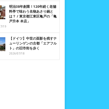
明治38年創業！120年続く老舗
料亭で味わう名物あさり鍋と
は？ / 東京都江東区亀戸の「亀
戸升本 本店」
07/19
【ドイツ】中世の面影を残すテ
ューリンゲンの古都「エアフル
ト」の旧市街を歩く
2026/07/18