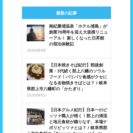
最新の記事
南紀勝浦温泉「ホテル浦島」が
創業70周年を迎え大規模リニュ
ーアル！ 新しくなった日昇館
の宿泊体験記
2026/08/08
【日本焼きそば紀行】戦後創
業・3代続く郡上八幡のソウル
フード！パリパリ食感がクセに
なる名物焼きそばとは？ / 岐阜
県郡上市八幡町の「かたぎり」
2026/08/02
【日本グルメ紀行】日本一のピ
ッツァ職人が焼く！郡上の清流
と地元食材が織りなす、本場ナ
ポリピッツァとは？ / 岐阜県郡