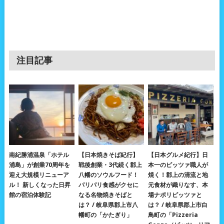
注目記事
南紀勝浦温泉「ホテル
【日本焼きそば紀行】
【日本グルメ紀行】日
浦島」が創業70周年を
戦後創業・3代続く郡上
本一のピッツァ職人が
迎え大規模リニューア
八幡のソウルフード！
焼く！郡上の清流と地
ル！ 新しくなった日昇
パリパリ食感がクセに
元食材が織りなす、本
館の宿泊体験記
なる名物焼きそばと
場ナポリピッツァと
は？ / 岐阜県郡上市八
は？ / 岐阜県郡上市白
幡町の「かたぎり」
鳥町の「Pizzeria