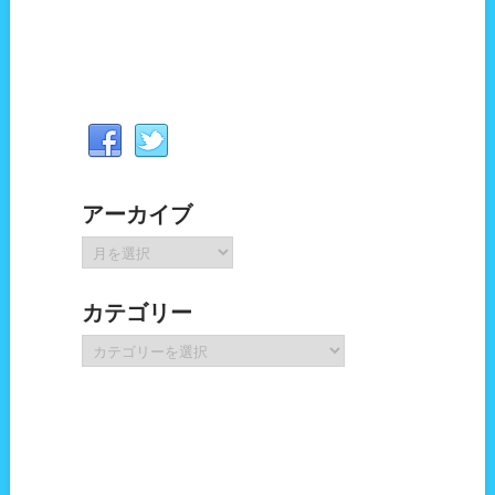
アーカイブ
ア
ー
カ
カテゴリー
イ
ブ
カ
テ
ゴ
リ
ー