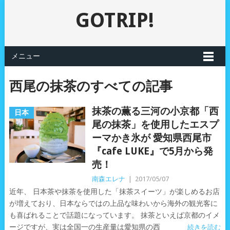
GOTRIP!
メニュー
西尾の抹茶のすべての記事
抹茶の薫る三河の小京都「西
日本
尾の抹茶」を使用したエスプ
ーマかき氷が 愛知県西尾市
『cafe LUKE』で5月から発
売！
南森エレナ
|
2017/05/07
近年、 日本茶や抹茶を使用した「抹茶スイーツ」が楽しめるお店
が増えており、日本ならではの上品な味わいから海外の観光客に
も喜ばれることで話題になっています。 抹茶といえば京都のイメ
ージですが、実は全国一の生産量は愛知県の西
続きを読む