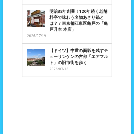
明治38年創業！120年続く老舗
料亭で味わう名物あさり鍋と
は？ / 東京都江東区亀戸の「亀
戸升本 本店」
2026/07/19
【ドイツ】中世の面影を残すテ
ューリンゲンの古都「エアフル
ト」の旧市街を歩く
2026/07/18