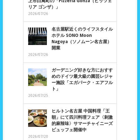
上市白鳥町の「Pizzeria Gonza（ピッツェ
リア ゴンザ）」
2026/07/26
名古屋駅近くのライフスタイル
ホテル SONO Moon
Nagoya（ソノムーン名古屋）
開業
2026/07/26
ガーデニング好きな方におすす
めのドイツ最大級の園芸レジャ
ー施設「エガパーク・エアフル
ト」
2026/07/25
ヒルトン名古屋 中国料理「王
朝」にて四川料理フェア〈刺激
的麻辣味〉サマーチャイニーズ
ビュッフェ開催中
2026/07/20