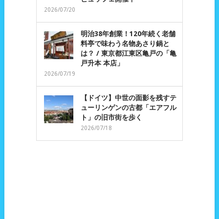
2026/07/20
明治38年創業！120年続く老舗
料亭で味わう名物あさり鍋と
は？ / 東京都江東区亀戸の「亀
戸升本 本店」
2026/07/19
【ドイツ】中世の面影を残すテ
ューリンゲンの古都「エアフル
ト」の旧市街を歩く
2026/07/18