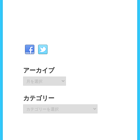
アーカイブ
ア
ー
カ
カテゴリー
イ
ブ
カ
テ
ゴ
リ
ー