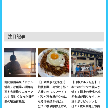
注目記事
南紀勝浦温泉「ホテル
【日本焼きそば紀行】
【日本グルメ紀行】日
浦島」が創業70周年を
戦後創業・3代続く郡上
本一のピッツァ職人が
迎え大規模リニューア
八幡のソウルフード！
焼く！郡上の清流と地
ル！ 新しくなった日昇
パリパリ食感がクセに
元食材が織りなす、本
館の宿泊体験記
なる名物焼きそばと
場ナポリピッツァと
は？ / 岐阜県郡上市八
は？ / 岐阜県郡上市白