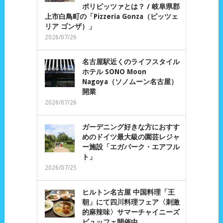
ポリピッツァとは？ / 岐阜県郡
上市白鳥町の「Pizzeria Gonza（ピッツェ
リア ゴンザ）」
2026/07/26
名古屋駅近くのライフスタイル
ホテル SONO Moon
Nagoya（ソノムーン名古屋）
開業
2026/07/26
ガーデニング好きな方におすす
めのドイツ最大級の園芸レジャ
ー施設「エガパーク・エアフル
ト」
2026/07/25
ヒルトン名古屋 中国料理「王
朝」にて四川料理フェア〈刺激
的麻辣味〉サマーチャイニーズ
ビュッフェ開催中