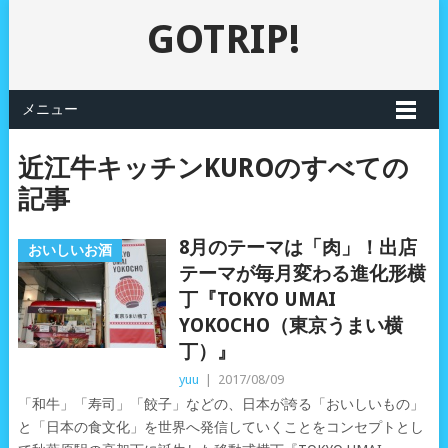
GOTRIP!
メニュー
近江牛キッチンKUROのすべての
記事
8月のテーマは「肉」！出店
おいしいお酒
テーマが毎月変わる進化形横
丁『TOKYO UMAI
YOKOCHO（東京うまい横
丁）』
yuu
|
2017/08/09
「和牛」「寿司」「餃子」などの、日本が誇る「おいしいもの」
と「日本の食文化」を世界へ発信していくことをコンセプトとし