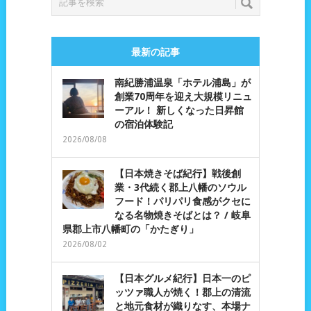
最新の記事
南紀勝浦温泉「ホテル浦島」が
創業70周年を迎え大規模リニュ
ーアル！ 新しくなった日昇館
の宿泊体験記
2026/08/08
【日本焼きそば紀行】戦後創
業・3代続く郡上八幡のソウル
フード！パリパリ食感がクセに
なる名物焼きそばとは？ / 岐阜
県郡上市八幡町の「かたぎり」
2026/08/02
【日本グルメ紀行】日本一のピ
ッツァ職人が焼く！郡上の清流
と地元食材が織りなす、本場ナ