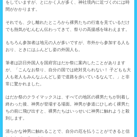
をしていますが、とにかく人が多く、神社境内に近づくのには時
間がかかります。
それでも、少し離れたところから裸男たちの行進を見ているだけ
でも熱気がむんむん伝わってきて、祭りの高揚感を味わえます。
もちろん参加者は地元の人が多いですが、市外から参加する人も
おり、ときにはふんどし姿の外国人も。
筆者は訪日外国人を国府宮はだか祭に案内したことがあります
が、「こんなお祭り、自分の国では絶対見られない！ 子どもも大
人も老人もみんなふんどし姿で道路を歩いているなんて。」と非
常に驚かれました。
はだか祭のクライマックスは、すべての地区の裸男たちが到着し
終わった後、神男が登場する場面。神男が参道にひしめく裸男た
ちの前に飛び出すと、裸男たちはいっせいに神男に触れようと殺
到します。
清らかな神男に触れることで、自分の厄を払うことができると信