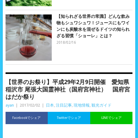
【知られざる世界の常識】どんな飲み
物もシュワシュワ！ジュースにもワイ
ンにも炭酸水を混ぜるドイツの知られ
ざる習慣「ショーレ」とは？
2018/02/16
【世界のお祭り】平成29年2月9日開催 愛知県
稲沢市 尾張大国霊神社（国府宮神社） 国府宮
はだか祭り
ayan
|
2017/02/02
|
日本
,
注目記事
,
現地情報
,
観光ガイド
Facebookでシェア
Twitterでシェア
LINEでシェア