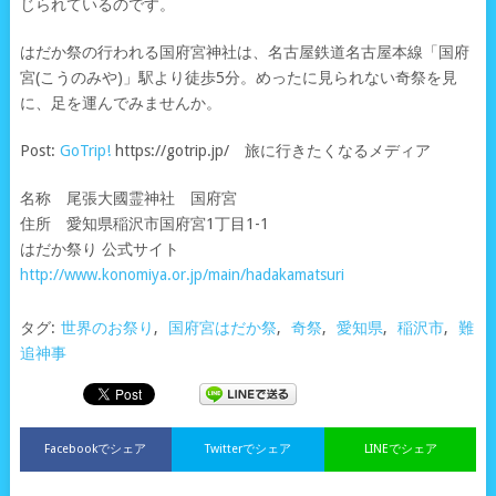
じられているのです。
はだか祭の行われる国府宮神社は、名古屋鉄道名古屋本線「国府
宮(こうのみや)」駅より徒歩5分。めったに見られない奇祭を見
に、足を運んでみませんか。
Post:
GoTrip!
https://gotrip.jp/ 旅に行きたくなるメディア
名称 尾張大國霊神社 国府宮
住所 愛知県稲沢市国府宮1丁目1-1
はだか祭り 公式サイト
http://www.konomiya.or.jp/main/hadakamatsuri
タグ:
世界のお祭り
,
国府宮はだか祭
,
奇祭
,
愛知県
,
稲沢市
,
難
追神事
Facebookでシェア
Twitterでシェア
LINEでシェア