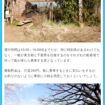
運行時間は10:00～16:00頃までだが、特に時刻表があるわけでも
なく、一艇が東京都と千葉県を往復するのをそれぞれの船着場で
待って船が来たら乗車する形となっています。
乗船料金は、片道200円。船に乗車するときに支払いをするが、
お釣りのないように事前に小銭を用意しておくといいでしょう。