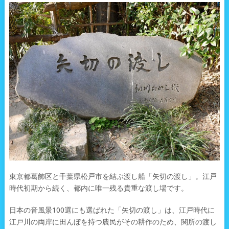
東京都葛飾区と千葉県松戸市を結ぶ渡し船「矢切の渡し」。江戸
時代初期から続く、都内に唯一残る貴重な渡し場です。
日本の音風景100選にも選ばれた「矢切の渡し」は、江戸時代に
江戸川の両岸に田んぼを持つ農民がその耕作のため、関所の渡し