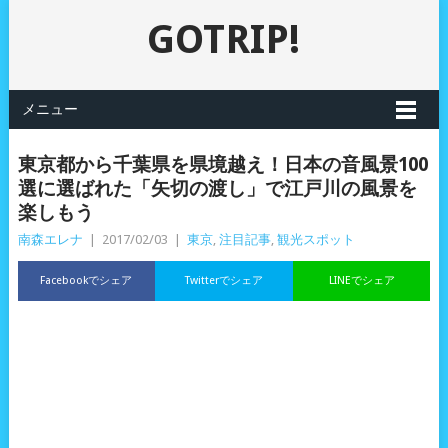
GOTRIP!
メニュー
東京都から千葉県を県境越え！日本の音風景100
選に選ばれた「矢切の渡し」で江戸川の風景を
楽しもう
南森エレナ
|
2017/02/03
|
東京
,
注目記事
,
観光スポット
Facebookでシェア
Twitterでシェア
LINEでシェア