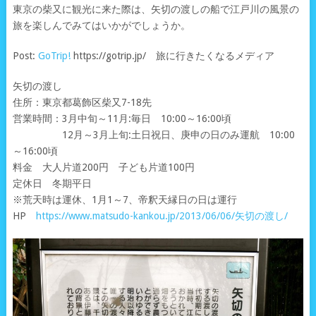
東京の柴又に観光に来た際は、矢切の渡しの船で江戸川の風景の
旅を楽しんでみてはいかがでしょうか。
Post:
GoTrip!
https://gotrip.jp/ 旅に行きたくなるメディア
矢切の渡し
住所：東京都葛飾区柴又7-18先
営業時間：3月中旬～11月:毎日 10:00～16:00頃
12月～3月上旬:土日祝日、庚申の日のみ運航 10:00
～16:00頃
料金 大人片道200円 子ども片道100円
定休日 冬期平日
※荒天時は運休、1月1～7、帝釈天縁日の日は運行
HP
https://www.matsudo-kankou.jp/2013/06/06/矢切の渡し/