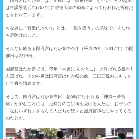
「国府宮はだか祭」は、正確には「難追神事」といい、その起源
は神護景雲元年(767年)に称徳天皇の勅命によって行われた祈祷だ
と言われています。
ちなみに「難追(なおい)」とは、「難を追う」の意味で、すなわ
ち厄除けのこと。
そんな伝統ある国府宮はだか祭の今年（平成29年／2017年）の開
催日は2月9日。
国府宮はだか祭では、毎年「神男(しんおとこ)」と呼ばれる役が1
人選ばれ、その神男は国府宮はだか祭の前、三日三晩おこもりを
して身を清めます。
そして、国府宮はだか祭当日、朝5時に行われる「神男一番祈
祷」が済むころには、厄除けのご祈祷を受ける人たち、お守りの
「なおいぎれ」をもらう人たちが続々と国府宮神社にやってくる
のだとか。