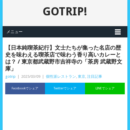
GOTRIP!
メニュー
【日本純喫茶紀行】文士たちが集った名店の歴
史を味わえる喫茶店で味わう香り高いカレーと
は？ / 東京都武蔵野市吉祥寺の「茶房 武蔵野文
庫」
gotrip
|
2025/03/09
|
個性派レストラン
,
東京
,
注目記事
Facebookでシェア
Twitterでシェア
LINEでシェア