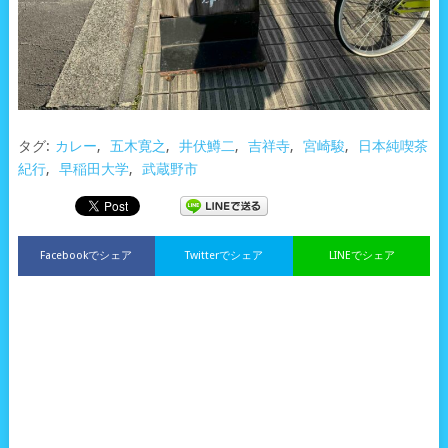
タグ:
カレー
,
五木寛之
,
井伏鱒二
,
吉祥寺
,
宮崎駿
,
日本純喫茶
紀行
,
早稲田大学
,
武蔵野市
Facebookでシェア
Twitterでシェア
LINEでシェア