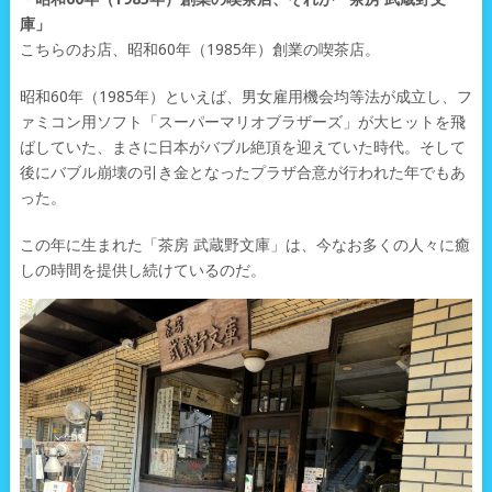
庫」
こちらのお店、昭和60年（1985年）創業の喫茶店。
昭和60年（1985年）といえば、男女雇用機会均等法が成立し、フ
ァミコン用ソフト「スーパーマリオブラザーズ」が大ヒットを飛
ばしていた、まさに日本がバブル絶頂を迎えていた時代。そして
後にバブル崩壊の引き金となったプラザ合意が行われた年でもあ
った。
この年に生まれた「茶房 武蔵野文庫」は、今なお多くの人々に癒
しの時間を提供し続けているのだ。