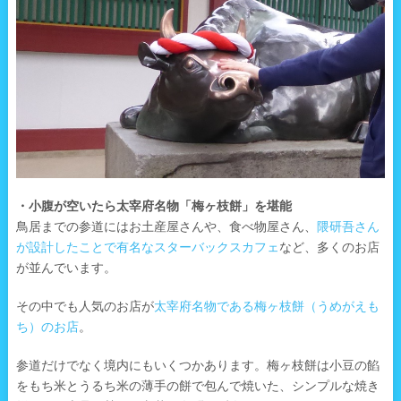
・小腹が空いたら太宰府名物「梅ヶ枝餅」を堪能
鳥居までの参道にはお土産屋さんや、食べ物屋さん、
隈研吾さん
が設計したことで有名なスターバックスカフェ
など、多くのお店
が並んでいます。
その中でも人気のお店が
太宰府名物である梅ヶ枝餅（うめがえも
ち）のお店
。
参道だけでなく境内にもいくつかあります。梅ヶ枝餅は小豆の餡
をもち米とうるち米の薄手の餅で包んで焼いた、シンプルな焼き