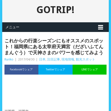
GOTRIP!
メニュー
これからの行楽シーズンにもオススメのスポッ
ト！福岡県にある太宰府天満宮（だざいふてん
まんぐう）で天神さまのパワーを感じてみよう
Ruriko
|
2017/04/30
|
日本
,
注目記事
,
現地情報
,
観光スポット
Facebookでシェア
Twitterでシェア
LINEでシェア