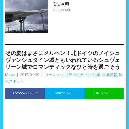
もちゃ箱！
2016/09/06
その姿はまさにメルヘン！北ドイツのノイシュ
ヴァンシュタイン城ともいわれているシュヴェ
リーン城でロマンティックなひと時を過ごそう
Mops
|
2017/04/30
|
ヨーロッパ
,
世界の絶景
,
注目記事
,
現地情報
,
観
光スポット
Facebookでシェア
Twitterでシェア
LINEでシェア