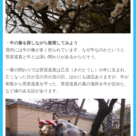
・牛の像を探しながら散策してみよう
境内には牛の像が多く祀られています。なぜ牛なのかというと、
菅原道真と牛とは深い関わりがあるからだそう。
一番の関わりでは菅原道真は乙丑（きのとうし）の年に生まれ、
亡くなった日が丑の月の丑の日。ほかにも諸説ありますが、牛が
刺客から菅原道真を守った、菅原道真の墓の場所を牛が定めた、
など縁のある話があります。