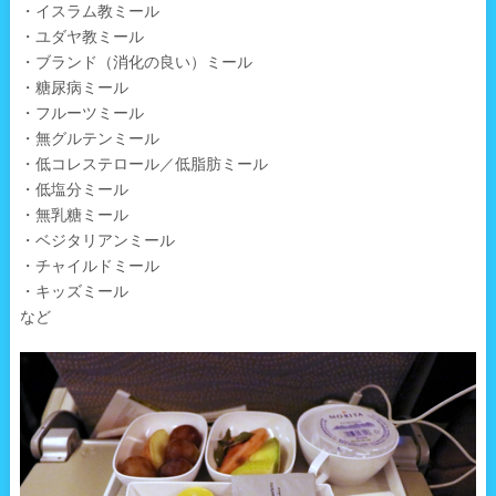
・イスラム教ミール
・ユダヤ教ミール
・ブランド（消化の良い）ミール
・糖尿病ミール
・フルーツミール
・無グルテンミール
・低コレステロール／低脂肪ミール
・低塩分ミール
・無乳糖ミール
・ベジタリアンミール
・チャイルドミール
・キッズミール
など