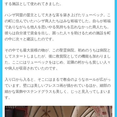
する施設として使われてきました。
ハンザ同盟の盟主として大きな富を築き上げたリューベック。こ
の町に住んでいたハンザ商人たちはみな裕福でした。自らが裕福
でありながらも他人を思いやる気持ちを忘れなかった商人たち。
彼らは自分達で資金を出し、困った人々を助けるための施設を町
の中に次々と建設したのです。
その中でも最大規模の物が、この聖霊病院。初めのうちは病院と
してスタートしましたが、後に救貧院としての機能も加わりまし
た。ここにはリューベックをはじめ、近隣の村からも貧しい人々
や病人が収容されていたのです。
入り口から入ると、そこにはまるで教会のようなホールが広がっ
ています。壁には美しいフレスコ画が描かれているほか、細部の
細かな装飾やステンドグラスも美しく、じっと見入ってしまいま
す。