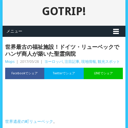
GOTRIP!
メニュー
世界最古の福祉施設！ドイツ・リューベックで
ハンザ商人が築いた聖霊病院
Mops
|
2017/05/28
|
ヨーロッパ
,
注目記事
,
現地情報
,
観光スポット
Facebookでシェア
Twitterでシェア
LINEでシェア
世界遺産の町リューベック
。