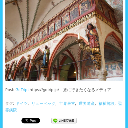
Post:
GoTrip!
https://gotrip.jp/ 旅に行きたくなるメディア
タグ:
ドイツ
,
リューベック
,
世界最古
,
世界遺産
,
福祉施設
,
聖
霊病院