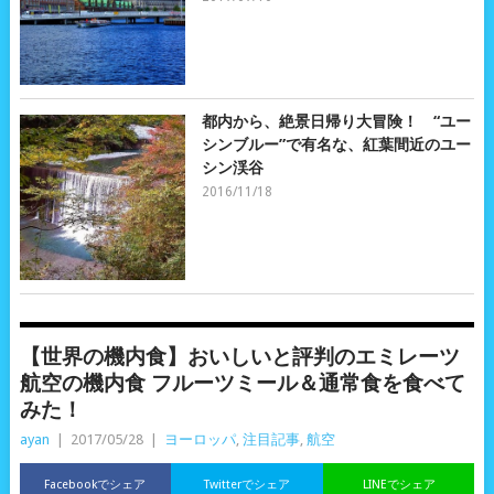
都内から、絶景日帰り大冒険！ “ユー
シンブルー”で有名な、紅葉間近のユー
シン渓谷
2016/11/18
【世界の機内食】おいしいと評判のエミレーツ
航空の機内食 フルーツミール＆通常食を食べて
みた！
ayan
|
2017/05/28
|
ヨーロッパ
,
注目記事
,
航空
Facebookでシェア
Twitterでシェア
LINEでシェア