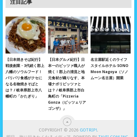
注目記事
【日本焼きそば紀行】
【日本グルメ紀行】日
名古屋駅近くのライフ
戦後創業・3代続く郡上
本一のピッツァ職人が
スタイルホテル SONO
八幡のソウルフード！
焼く！郡上の清流と地
Moon Nagoya（ソノ
パリパリ食感がクセに
元食材が織りなす、本
ムーン名古屋）開業
なる名物焼きそばと
場ナポリピッツァと
は？ / 岐阜県郡上市八
は？ / 岐阜県郡上市白
幡町の「かたぎり」
鳥町の「Pizzeria
Gonza（ピッツェリア
ゴンザ）」
COPYRIGHT © 2026
GOTRIP!
.