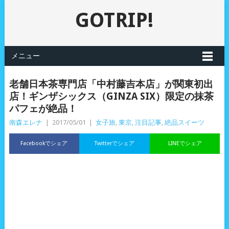
GOTRIP!
メニュー
老舗日本茶専門店「中村藤吉本店」が関東初出
店！ギンザシックス（GINZA SIX）限定の抹茶
パフェが絶品！
南森エレナ
|
2017/05/01
|
女子旅
,
東京
,
注目記事
,
絶品スイーツ
Facebookでシェア
Twitterでシェア
LINEでシェア