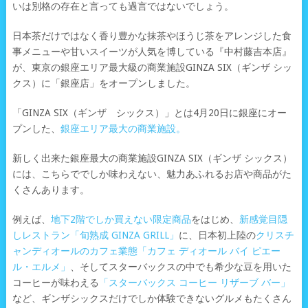
いは別格の存在と言っても過言ではないでしょう。
日本茶だけではなく香り豊かな抹茶やほうじ茶をアレンジした食
事メニューや甘いスイーツが人気を博している『中村藤吉本店』
が、東京の銀座エリア最大級の商業施設GINZA SIX（ギンザ シッ
クス）に「銀座店」をオープンしました。
「GINZA SIX（ギンザ シックス）」とは4月20日に銀座にオー
プンした、
銀座エリア最大の商業施設。
新しく出来た銀座最大の商業施設GINZA SIX（ギンザ シックス）
には、こちらででしか味わえない、魅力あふれるお店や商品がた
くさんあります。
例えば、
地下2階でしか買えない限定商品
をはじめ、
新感覚目隠
しレストラン「旬熟成 GINZA GRILL」
に、日本初上陸の
クリスチ
ャンディオールのカフェ業態「カフェ ディオール バイ ピエー
ル・エルメ」
、そしてスターバックスの中でも希少な豆を用いた
コーヒーが味わえる
「スターバックス コーヒー リザーブ バー」
など、ギンザシックスだけでしか体験できないグルメもたくさん