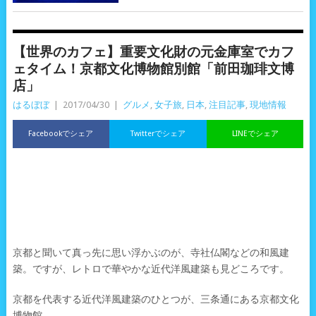
【世界のカフェ】重要文化財の元金庫室でカフ
ェタイム！京都文化博物館別館「前田珈琲文博
店」
はるぼぼ
|
2017/04/30
|
グルメ
,
女子旅
,
日本
,
注目記事
,
現地情報
Facebookでシェア
Twitterでシェア
LINEでシェア
京都と聞いて真っ先に思い浮かぶのが、寺社仏閣などの和風建
築。ですが、レトロで華やかな近代洋風建築も見どころです。
京都を代表する近代洋風建築のひとつが、三条通にある京都文化
博物館。