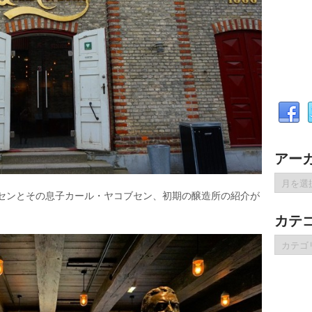
アー
ア
ー
ブセンとその息子カール・ヤコブセン、初期の醸造所の紹介が
カ
カテ
イ
ブ
カ
テ
ゴ
リ
ー