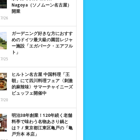
Nagoya（ソノムーン名古屋）
開業
07/26
ガーデニング好きな方におすす
めのドイツ最大級の園芸レジャ
ー施設「エガパーク・エアフル
ト」
07/25
ヒルトン名古屋 中国料理「王
朝」にて四川料理フェア〈刺激
的麻辣味〉サマーチャイニーズ
ビュッフェ開催中
07/20
明治38年創業！120年続く老舗
料亭で味わう名物あさり鍋と
は？ / 東京都江東区亀戸の「亀
戸升本 本店」