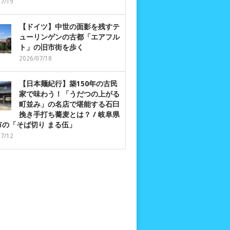
07/19
【ドイツ】中世の面影を残すテ
ューリンゲンの古都「エアフル
ト」の旧市街を歩く
2026/07/18
【日本麺紀行】築150年の古民
家で味わう！「うだつの上がる
町並み」の名店で堪能する石臼
挽き手打ち蕎麦とは？ / 岐阜県
市の「そば切り まる伍」
07/12