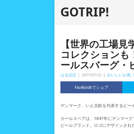
GOTRIP!
【世界の工場見
コレクションも
ールスバーグ・
はるぼぼ
|
2017/07/22
|
おいしいお酒
,
Facebookでシェア
デンマーク、いえ北欧を代表するビー
カールスベアは、1847年にデンマー
ビールブランド。ロゴにデザインされ