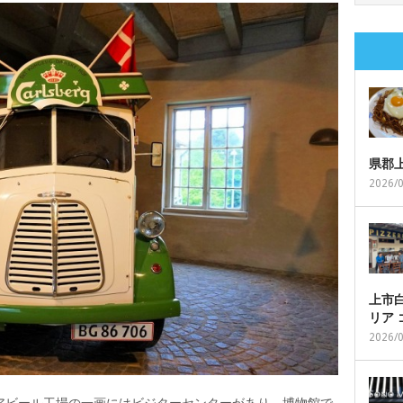
県郡
2026/
上市白
リア
2026/
アビール工場の一画にはビジターセンターがあり、博物館で