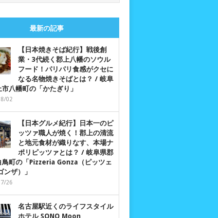
最新の記事
【日本焼きそば紀行】戦後創
業・3代続く郡上八幡のソウル
フード！パリパリ食感がクセに
なる名物焼きそばとは？ / 岐阜
上市八幡町の「かたぎり」
08/02
【日本グルメ紀行】日本一のピ
ッツァ職人が焼く！郡上の清流
と地元食材が織りなす、本場ナ
ポリピッツァとは？ / 岐阜県郡
鳥町の「Pizzeria Gonza（ピッツェ
 ゴンザ）」
07/26
名古屋駅近くのライフスタイル
ホテル SONO Moon