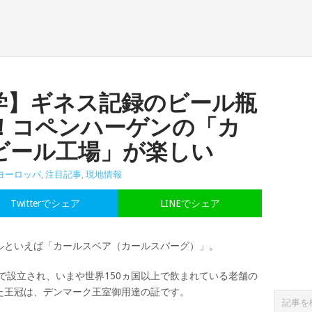
学】ギネス記録のビール瓶
！コペンハーゲンの「カ
ビール工場」が楽しい
ヨーロッパ
,
注目記事
,
現地情報
Twitterでシェア
LINEでシェア
ルといえば「カールスベア（カールスバーグ）」。
クで設立され、いまや世界150ヵ国以上で飲まれている老舗の
た王冠は、デンマーク王室御用達の証です。