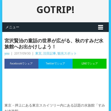
GOTRIP!
メニュー
宮沢賢治の童話の世界が広がる、秋のすみだ水
族館へお出かけしよう！
yuu
|
2017/09/30
|
東京
,
注目記事
,
観光スポット
Facebookでシェア
Twitterでシェア
LINEでシェア
東京・押上にある東京スカイツリー内にある話題の水族館「すみ