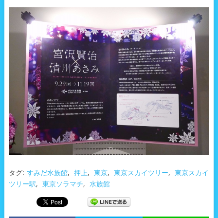
タグ:
すみだ水族館
,
押上
,
東京
,
東京スカイツリー
,
東京スカイ
ツリー駅
,
東京ソラマチ
,
水族館