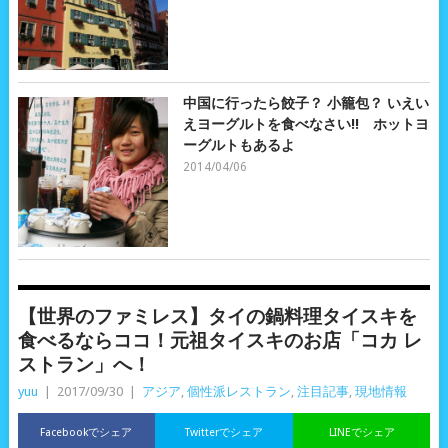
中国に行ったら餃子？ 小籠包？ いえい
えヨーグルトを食べなさい!! ホットヨ
ーグルトもあるよ
2014/04/06
【世界のファミレス】タイの鍋料理タイスキを
食べるならココ！元祖タイスキのお店「コカ レ
ストラン」へ！
yuu
|
2017/09/30
|
アジア
,
個性派レストラン
,
注目記事
,
現地情報
Facebookでシェア
Twitterでシェア
LINEでシェア