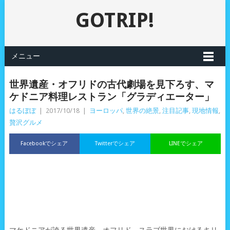
GOTRIP!
メニュー
世界遺産・オフリドの古代劇場を見下ろす、マ
ケドニア料理レストラン「グラディエーター」
はるぼぼ
|
2017/10/18
|
ヨーロッパ
,
世界の絶景
,
注目記事
,
現地情報
,
贅沢グルメ
Facebookでシェア
Twitterでシェア
LINEでシェア