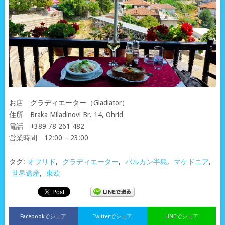
お店 グラディエーター（Gladiator）
住所 Braka Miladinovi Br. 14, Ohrid
電話 +389 78 261 482
営業時間 12:00 – 23:00
タグ:
オフリド
,
グラディエーター
,
バルカン半島
,
マケドニア
,
世界遺産
,
東欧
Facebookでシェア
Twitterでシェア
LINEでシェア