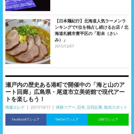
【日本麺紀行】北海道人気ラーメンラ
ンキングで1位を独占し続けるお店 / 北
海道札幌市豊平区の「彩未（さい
み）」
2015/12/07
瀬戸内の歴史ある港町で開催中の「海と山のア
ート回廊」広島県・尾道市立美術館で現代アー
トを楽しもう！
南森エレナ
|
2017/10/17
|
体験ツアー
,
日本
,
注目記事
,
観光スポット
Facebookでシェア
Twitterでシェア
LINEでシェア