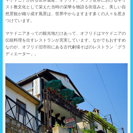
マケドニアが誇る世界遺産、オフリド。スラブ世界におけるキリ
スト教文化として栄えた当時の栄華を物語る街並みと、美しい自
然景観が織り成す風景は、世界中からますます多くの人々を惹き
つけています。
マケドニアきっての観光地だけあって、オフリドはマケドニアの
伝統料理を出すレストランが充実しています。なかでもおすすめ
なのが、オフリド旧市街にある古代劇場そばのレストラン「グラ
ディエーター」。