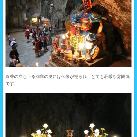
線香の立ち上る洞窟の奥には仏像が祀られ、とても荘厳な雰囲気
です。