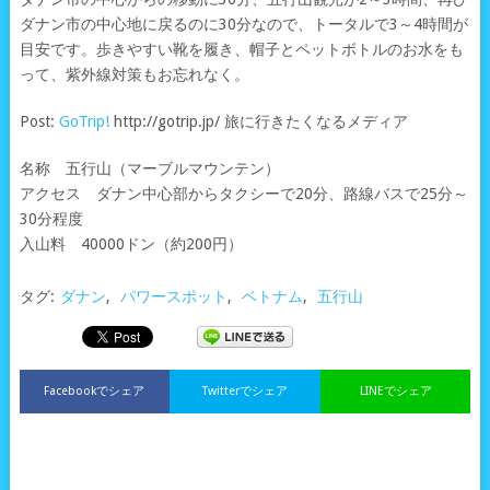
ダナン市の中心地に戻るのに30分なので、トータルで3～4時間が
目安です。歩きやすい靴を履き、帽子とペットボトルのお水をも
って、紫外線対策もお忘れなく。
Post:
GoTrip!
http://gotrip.jp/ 旅に行きたくなるメディア
名称 五行山（マーブルマウンテン）
アクセス ダナン中心部からタクシーで20分、路線バスで25分～
30分程度
入山料 40000ドン（約200円）
タグ:
ダナン
,
パワースポット
,
ベトナム
,
五行山
Facebookでシェア
Twitterでシェア
LINEでシェア