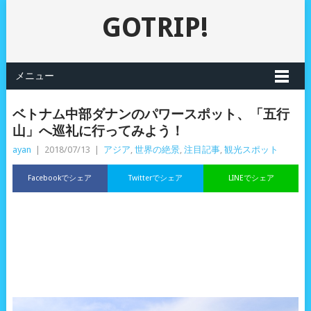
GOTRIP!
メニュー
ベトナム中部ダナンのパワースポット、「五行
山」へ巡礼に行ってみよう！
ayan
|
2018/07/13
|
アジア
,
世界の絶景
,
注目記事
,
観光スポット
Facebookでシェア
Twitterでシェア
LINEでシェア