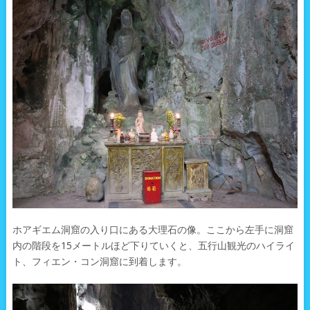
ホアギエム洞窟の入り口にある大理石の像。ここから左手に洞窟
内の階段を15メートルほど下りていくと、五行山観光のハイライ
ト、フィエン・コン洞窟に到着します。