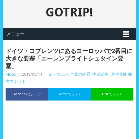
GOTRIP!
メニュー
ドイツ・コブレンツにあるヨーロッパで2番目に
大きな要塞「エーレンブライトシュタイン要
塞」
Mops
|
2018/09/11
|
ヨーロッパ
,
世界の絶景
,
注目記事
,
現地情報
,
観
光スポット
Facebookでシェア
Twitterでシェア
LINEでシェア