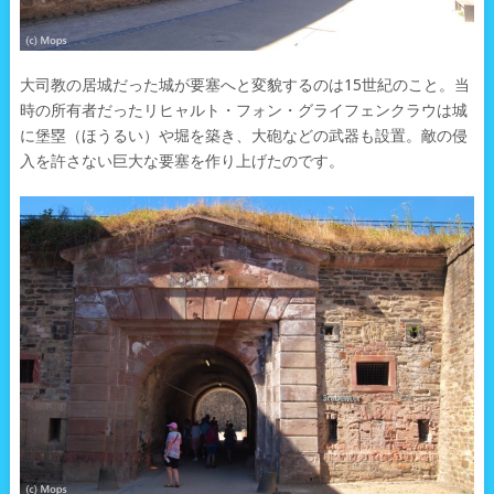
大司教の居城だった城が要塞へと変貌するのは15世紀のこと。当
時の所有者だったリヒャルト・フォン・グライフェンクラウは城
に堡塁（ほうるい）や堀を築き、大砲などの武器も設置。敵の侵
入を許さない巨大な要塞を作り上げたのです。