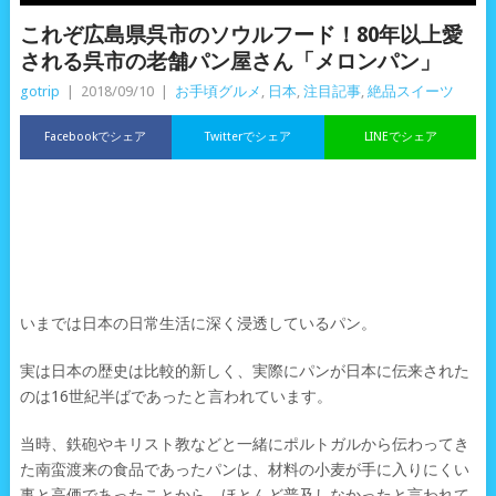
これぞ広島県呉市のソウルフード！80年以上愛
される呉市の老舗パン屋さん「メロンパン」
gotrip
|
2018/09/10
|
お手頃グルメ
,
日本
,
注目記事
,
絶品スイーツ
Facebookでシェア
Twitterでシェア
LINEでシェア
いまでは日本の日常生活に深く浸透しているパン。
実は日本の歴史は比較的新しく、実際にパンが日本に伝来された
のは16世紀半ばであったと言われています。
当時、鉄砲やキリスト教などと一緒にポルトガルから伝わってき
た南蛮渡来の食品であったパンは、材料の小麦が手に入りにくい
事と高価であったことから、ほとんど普及しなかったと言われて