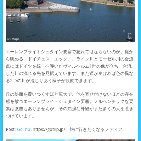
エーレンブライトシュタイン要塞で忘れてはならないのが、庭か
ら眺める「ドイチェス・エック」。ライン川とモーゼル川の合流
点にはドイツを統一へ導いたヴィルヘルム1世の像が立ち、合流
した川の流れる先を見据えています。また運が良ければ色の異な
る2つの川が混じりあう様子が観察できます。
丘の斜面を覆いつくすほど広大で、他を寄せ付けないほどの存在
感を放つエーレンブライトシュタイン要塞。メルヘンチックな要
素は微塵もありませんが、その屈強な外観がまた多くの人を惹き
つけています。
Post:
GoTrip!
https://gotrip.jp/ 旅に行きたくなるメディア