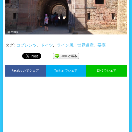
タグ:
コブレンツ
,
ドイツ
,
ライン川
,
世界遺産
,
要塞
Facebookでシェア
Twitterでシェア
LINEでシェア