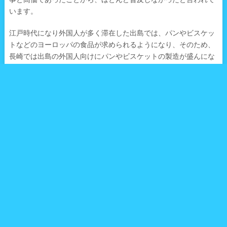
います。
江戸時代になり外国人が多く滞在した出島では、パンやビスケッ
トなどのヨーロッパの食品が求められるようになり、そのため、
長崎では出島の外国人向けにパンやビスケットの製造が盛んにな
ります。
その後、明治２年に日本で初めてのパン屋となった「木村屋総本
店」が開業し、現在に至るまで、全国各地にパン文化が広がって
いく事になります。
今回は、そんな米中心の日本人の日常生活に、ゆっくりと浸透し
てきたパン文化の一翼を担ってきた広島県・呉市の美味しいパン
屋さんをご紹介しましょう。
お店の名前は「メロンパン」。
・創業1936年（昭和11年）の老舗パン屋さん、それが「メロンパ
ン」
こちらのお店の創業は戦前の1936年（昭和11年）。