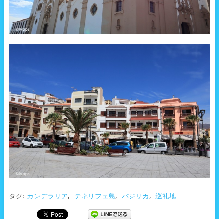
タグ:
カンデラリア
,
テネリフェ島
,
バジリカ
,
巡礼地