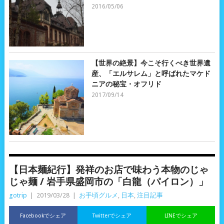
2016/05/06
【世界の絶景】今こそ行くべき世界遺
産、「エルサレム」と呼ばれたマケド
ニアの秘宝・オフリド
2017/09/14
【日本麺紀行】発祥のお店で味わう本物のじゃ
じゃ麺 / 岩手県盛岡市の「白龍（パイロン）」
gotrip
|
2019/03/28
|
お手頃グルメ
,
日本
,
注目記事
Facebookでシェア
Twitterでシェア
LINEでシェア