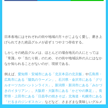
日本各地にはそれぞれの街や地域の方々がこよなく愛し、磨き上
げられてきた絶品グルメが必ず１つや２つ存在する。
しかしその絶品グルメは、ほとんどの場合地元の人にとっては
「常識」や「当たり前」のため、その街や地域以外の人にはなか
なか知られることがないのが、現状である。
例えば、
愛知県・安城市にある「北京本店の北京飯」
や
広島県・
広島市にある「陽気のラーメン」
、
石川県・金沢市にある「グリ
ルオーツカのハントンライス」
、
新潟県・新潟市にある「みかづ
きのイタリアン」
、
大阪府・大阪市にある「かどやの豚足」
、
長
野県・上田市にある「日昌亭の焼きそば」
北海道・札幌市にある
「だるまのジンギスカン」
などなど、さまざまな美味しいグルメ
がキラボシのごとく日本各地に輝きを放って存在している。