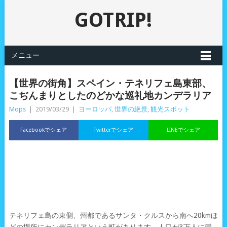
GOTRIP!
メニュー
【世界の街角】スペイン・テネリフェ島東部、
こぢんまりとしたのどかな巡礼地カンデラリア
Mops
|
2019/03/29
|
ヨーロッパ
,
世界の絶景
,
観光スポット
Facebookでシェア
Twitterでシェア
LINEでシェア
テネリフェ島の東側、州都であるサンタ・クルスから南へ20kmほ