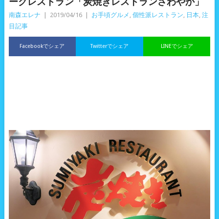
ーグレストラン「炭焼きレストランさわやか」
南森エレナ
|
2019/04/16
|
お手頃グルメ
,
個性派レストラン
,
日本
,
注
目記事
Facebookでシェア
Twitterでシェア
LINEでシェア