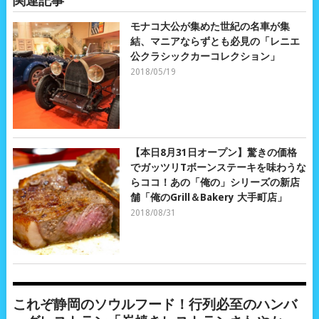
関連記事
モナコ大公が集めた世紀の名車が集
結、マニアならずとも必見の「レニエ
公クラシックカーコレクション」
2018/05/19
【本日8月31日オープン】驚きの価格
でガッツリTボーンステーキを味わうな
らココ！あの「俺の」シリーズの新店
舗「俺のGrill＆Bakery 大手町店」
2018/08/31
これぞ静岡のソウルフード！行列必至のハンバ