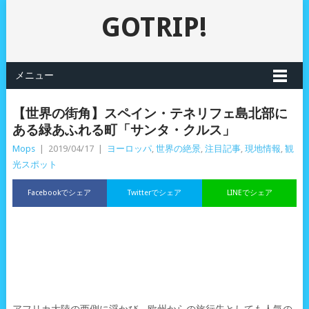
GOTRIP!
メニュー
【世界の街角】スペイン・テネリフェ島北部に
ある緑あふれる町「サンタ・クルス」
Mops
|
2019/04/17
|
ヨーロッパ
,
世界の絶景
,
注目記事
,
現地情報
,
観
光スポット
Facebookでシェア
Twitterでシェア
LINEでシェア