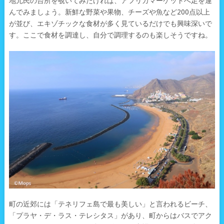
地元民の台所を覗いてみたければ、アフリカマーケットへ足を運
んでみましょう。新鮮な野菜や果物、チーズや魚など200点以上
が並び、エキゾチックな食材が多く見ているだけでも興味深いで
す。ここで食材を調達し、自分で調理するのも楽しそうですね。
町の近郊には「テネリフェ島で最も美しい」と言われるビーチ、
「プラヤ・デ・ラス・テレシタス」があり、町からはバスでアク