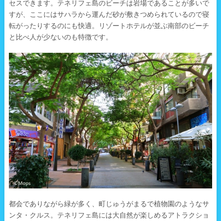
セスできます。テネリフェ島のビーチは岩場であることが多いで
すが、ここにはサハラから運んだ砂が敷きつめられているので寝
転がったりするのにも快適。リゾートホテルが並ぶ南部のビーチ
と比べ人が少ないのも特徴です。
都会でありながら緑が多く、町じゅうがまるで植物園のようなサ
ンタ・クルス。テネリフェ島には大自然が楽しめるアトラクショ