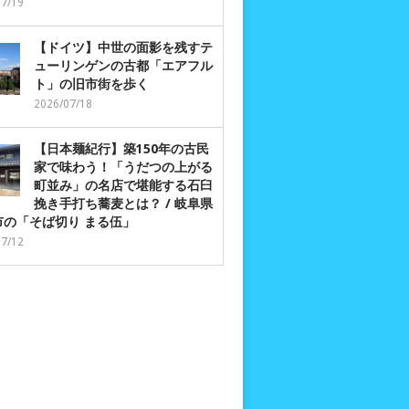
07/19
【ドイツ】中世の面影を残すテ
ューリンゲンの古都「エアフル
ト」の旧市街を歩く
2026/07/18
【日本麺紀行】築150年の古民
家で味わう！「うだつの上がる
町並み」の名店で堪能する石臼
挽き手打ち蕎麦とは？ / 岐阜県
市の「そば切り まる伍」
07/12