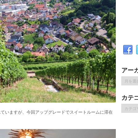
アー
ア
ー
カ
カテ
イ
ブ
カ
れていますが、今回アップグレードでスイートルームに滞在
テ
ゴ
リ
ー