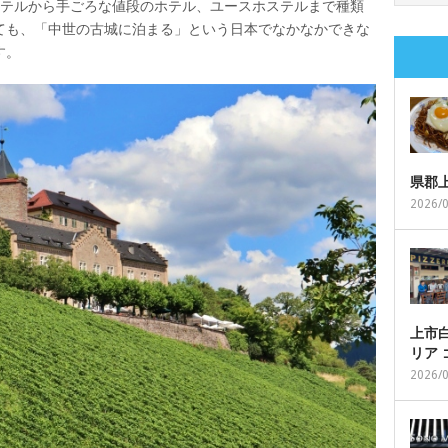
ホテルから手ごろな値段のホテル、ユースホステルまで種類
ても、「中世の古城に泊まる」という日本でなかなかできな
す。
県郡
2026/
上市白
リア
2026/