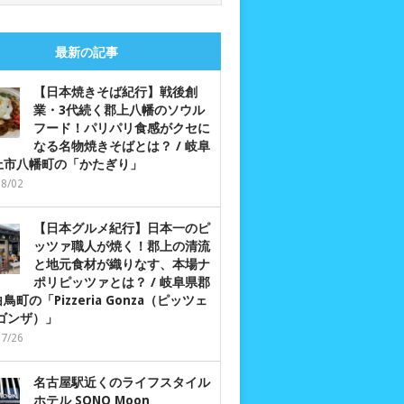
最新の記事
【日本焼きそば紀行】戦後創
業・3代続く郡上八幡のソウル
フード！パリパリ食感がクセに
なる名物焼きそばとは？ / 岐阜
上市八幡町の「かたぎり」
08/02
【日本グルメ紀行】日本一のピ
ッツァ職人が焼く！郡上の清流
と地元食材が織りなす、本場ナ
ポリピッツァとは？ / 岐阜県郡
鳥町の「Pizzeria Gonza（ピッツェ
 ゴンザ）」
07/26
名古屋駅近くのライフスタイル
ホテル SONO Moon