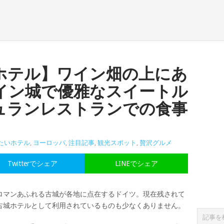
ホテル】ワイン畑の上にあ
イン城で優雅なスイートル
ュランレストランでの食事
たいホテル
,
ヨーロッパ
,
注目記事
,
観光スポット
,
贅沢グルメ
Twitterでシェア
LINEでシェア
ロマンあふれる古城が各地に点在するドイツ。現在残されて
古城ホテルとして利用されているものも少なくありません。