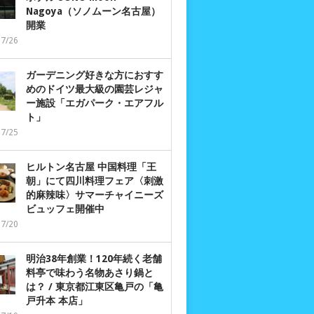
Nagoya（ソノムーン名古屋）
開業
07/26
ガーデニング好きな方におすす
めのドイツ最大級の園芸レジャ
ー施設「エガパーク・エアフル
ト」
07/25
ヒルトン名古屋 中国料理「王
朝」にて四川料理フェア〈刺激
的麻辣味〉サマーチャイニーズ
ビュッフェ開催中
07/20
明治38年創業！120年続く老舗
料亭で味わう名物あさり鍋と
は？ / 東京都江東区亀戸の「亀
戸升本 本店」