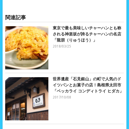
関連記事
東京で最も美味しいチャーハンとも称
される神楽坂が誇るチャーハンの名店
「龍朋（りゅうほう）」
2018/03/25
世界遺産「石見銀山」の町で人気のド
イツパンとお菓子の店！島根県太田市
「ベッカライ コンディトライ ヒダカ」
2017/10/08