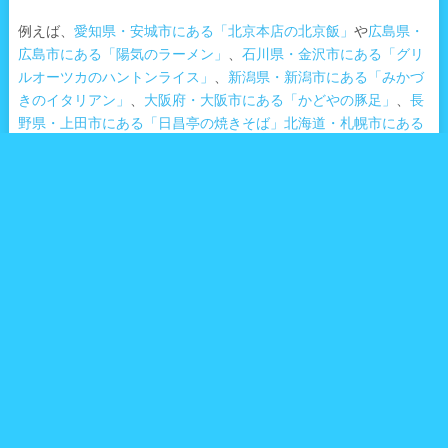
例えば、
愛知県・安城市にある「北京本店の北京飯」
や
広島県・
広島市にある「陽気のラーメン」
、
石川県・金沢市にある「グリ
ルオーツカのハントンライス」
、
新潟県・新潟市にある「みかづ
きのイタリアン」
、
大阪府・大阪市にある「かどやの豚足」
、
長
野県・上田市にある「日昌亭の焼きそば」
北海道・札幌市にある
「だるまのジンギスカン」
などなど、さまざまな美味しいグルメ
がキラボシのごとく日本各地に輝きを放って存在している。
そんな絶品の地方グルメの中から、今回は三重県津市にある洋食
店で味わえる味噌カツをご紹介したい。
お店の名前は「カインドコックの家 カトレア」だ。
・1965年（昭和40年）創業の三重県津市民に愛される洋食店、そ
れが「カインドコックの家 カトレア」
こちらのお店、1965年（昭和40年）創業の洋食店である。
1965年（昭和40年）と言えば、初の国産旅客機YS-11が就航し、
海外団体旅行用の「ジャルパック」が発売開始された年。