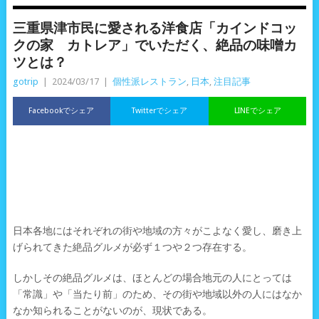
三重県津市民に愛される洋食店「カインドコッ
クの家 カトレア」でいただく、絶品の味噌カ
ツとは？
gotrip
|
2024/03/17
|
個性派レストラン
,
日本
,
注目記事
Facebookでシェア
Twitterでシェア
LINEでシェア
日本各地にはそれぞれの街や地域の方々がこよなく愛し、磨き上
げられてきた絶品グルメが必ず１つや２つ存在する。
しかしその絶品グルメは、ほとんどの場合地元の人にとっては
「常識」や「当たり前」のため、その街や地域以外の人にはなか
なか知られることがないのが、現状である。