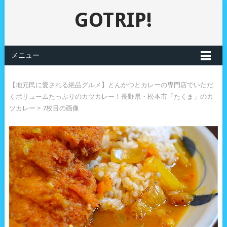
GOTRIP!
メニュー
【地元民に愛される絶品グルメ】とんかつとカレーの専門店でいただ
くボリュームたっぷりのカツカレー！長野県・松本市「たくま」のカ
ツカレー
> 7枚目の画像