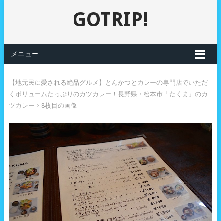
GOTRIP!
メニュー
【地元民に愛される絶品グルメ】とんかつとカレーの専門店でいただ
くボリュームたっぷりのカツカレー！長野県・松本市「たくま」のカ
ツカレー
> 8枚目の画像