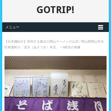
GOTRIP!
メニュー
【日本麺紀行】現存する最古の岡山ラーメンのお店 / 岡山県岡山市北
区奉還町の「浅月（あさつき）本店」
> 6枚目の画像