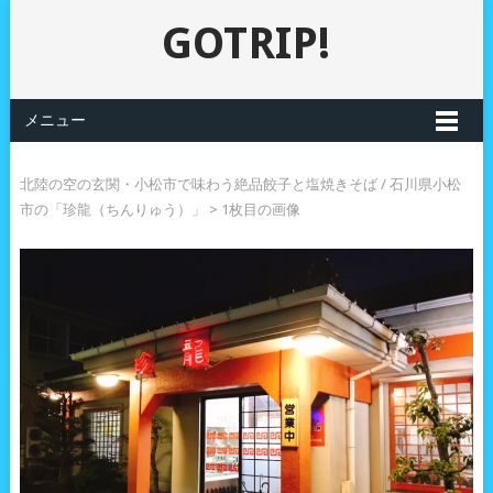
GOTRIP!
メニュー
北陸の空の玄関・小松市で味わう絶品餃子と塩焼きそば / 石川県小松
市の「珍龍（ちんりゅう）」
> 1枚目の画像