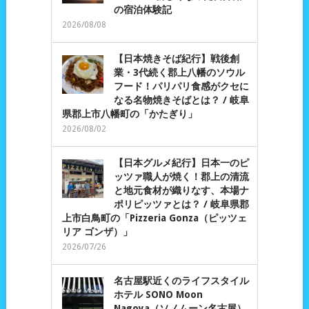
の宿泊体験記
2026/08/08
【日本焼きそば紀行】戦後創
業・3代続く郡上八幡のソウル
フード！パリパリ食感がクセに
なる名物焼きそばとは？ / 岐阜
県郡上市八幡町の「かたぎり」
2026/08/02
【日本グルメ紀行】日本一のピ
ッツァ職人が焼く！郡上の清流
と地元食材が織りなす、本場ナ
ポリピッツァとは？ / 岐阜県郡
上市白鳥町の「Pizzeria Gonza（ピッツェ
リア ゴンザ）」
2026/07/26
名古屋駅近くのライフスタイル
ホテル SONO Moon
Nagoya（ソノムーン名古屋）