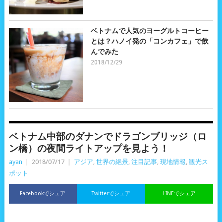
ベトナムで人気のヨーグルトコーヒー
とは？ハノイ発の「コンカフェ」で飲
んでみた
2018/12/29
ベトナム中部のダナンでドラゴンブリッジ（ロ
ン橋）の夜間ライトアップを見よう！
ayan
|
2018/07/17
|
アジア
,
世界の絶景
,
注目記事
,
現地情報
,
観光ス
ポット
Facebookでシェア
Twitterでシェア
LINEでシェア