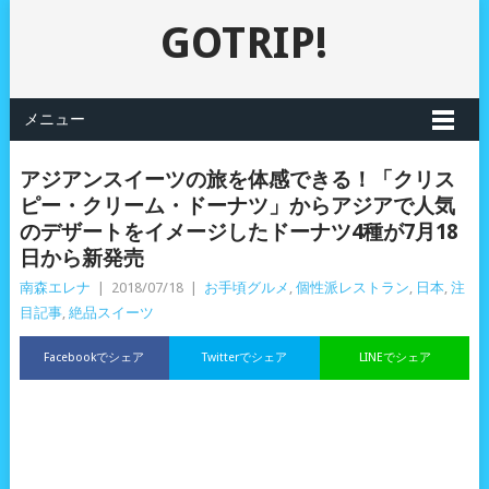
GOTRIP!
メニュー
アジアンスイーツの旅を体感できる！「クリス
ピー・クリーム・ドーナツ」からアジアで人気
のデザートをイメージしたドーナツ4種が7月18
日から新発売
南森エレナ
|
2018/07/18
|
お手頃グルメ
,
個性派レストラン
,
日本
,
注
目記事
,
絶品スイーツ
Facebookでシェア
Twitterでシェア
LINEでシェア