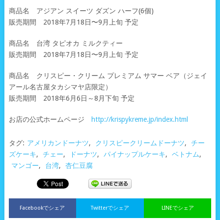
商品名 アジアン スイーツ ダズン ハーフ(6個)
販売期間 2018年7月18日〜9月上旬 予定
商品名 台湾 タピオカ ミルクティー
販売期間 2018年7月18日〜9月上旬 予定
商品名 クリスピー・クリーム プレミアム サマー ベア（ジェイ
アール名古屋タカシマヤ店限定）
販売期間 2018年6月6日～8月下旬 予定
お店の公式ホームページ
http://krispykreme.jp/index.html
タグ:
アメリカンドーナツ
,
クリスピークリームドーナツ
,
チー
ズケーキ
,
チェー
,
ドーナツ
,
パイナップルケーキ
,
ベトナム
,
マンゴー
,
台湾
,
杏仁豆腐
Facebookでシェア
Twitterでシェア
LINEでシェア