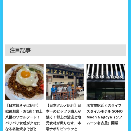
注目記事
【日本焼きそば紀行】
【日本グルメ紀行】日
名古屋駅近くのライフ
戦後創業・3代続く郡上
本一のピッツァ職人が
スタイルホテル SONO
八幡のソウルフード！
焼く！郡上の清流と地
Moon Nagoya（ソノ
パリパリ食感がクセに
元食材が織りなす、本
ムーン名古屋）開業
なる名物焼きそばと
場ナポリピッツァと