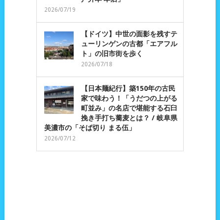
2026/07/19
【ドイツ】中世の面影を残すテ
ューリンゲンの古都「エアフル
ト」の旧市街を歩く
2026/07/18
【日本麺紀行】築150年の古民
家で味わう！「うだつの上がる
町並み」の名店で堪能する石臼
挽き手打ち蕎麦とは？ / 岐阜県
美濃市の「そば切り まる伍」
2026/07/12