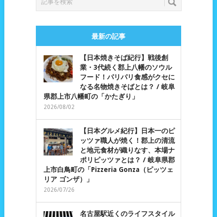
最新の記事
【日本焼きそば紀行】戦後創
業・3代続く郡上八幡のソウル
フード！パリパリ食感がクセに
なる名物焼きそばとは？ / 岐阜
県郡上市八幡町の「かたぎり」
2026/08/02
【日本グルメ紀行】日本一のピ
ッツァ職人が焼く！郡上の清流
と地元食材が織りなす、本場ナ
ポリピッツァとは？ / 岐阜県郡
上市白鳥町の「Pizzeria Gonza（ピッツェ
リア ゴンザ）」
2026/07/26
名古屋駅近くのライフスタイル