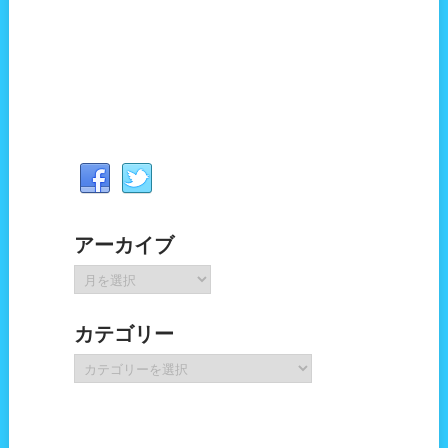
アーカイブ
ア
ー
カ
カテゴリー
イ
ブ
カ
テ
ゴ
リ
ー