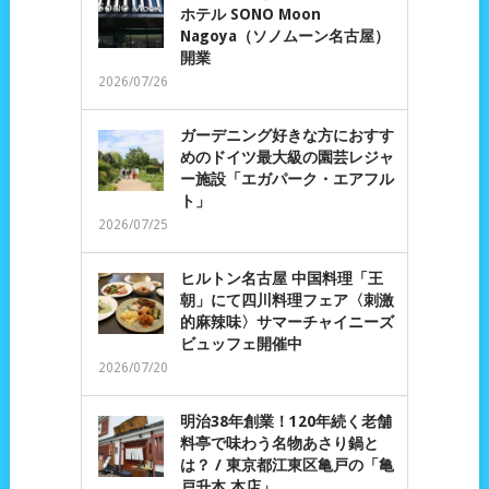
ホテル SONO Moon
Nagoya（ソノムーン名古屋）
開業
2026/07/26
ガーデニング好きな方におすす
めのドイツ最大級の園芸レジャ
ー施設「エガパーク・エアフル
ト」
2026/07/25
ヒルトン名古屋 中国料理「王
朝」にて四川料理フェア〈刺激
的麻辣味〉サマーチャイニーズ
ビュッフェ開催中
2026/07/20
明治38年創業！120年続く老舗
料亭で味わう名物あさり鍋と
は？ / 東京都江東区亀戸の「亀
戸升本 本店」