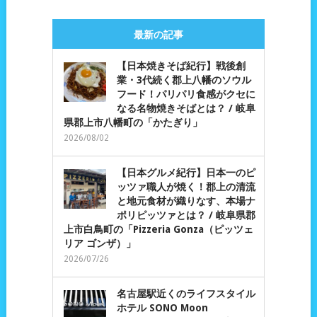
最新の記事
【日本焼きそば紀行】戦後創
業・3代続く郡上八幡のソウル
フード！パリパリ食感がクセに
なる名物焼きそばとは？ / 岐阜
県郡上市八幡町の「かたぎり」
2026/08/02
【日本グルメ紀行】日本一のピ
ッツァ職人が焼く！郡上の清流
と地元食材が織りなす、本場ナ
ポリピッツァとは？ / 岐阜県郡
上市白鳥町の「Pizzeria Gonza（ピッツェ
リア ゴンザ）」
2026/07/26
名古屋駅近くのライフスタイル
ホテル SONO Moon