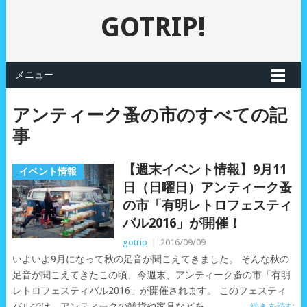
GOTRIP!
メニュー
アンティーク蚤の市のすべての記
事
【週末イベント情報】9月11
イベント情報
日（日曜日）アンティーク蚤
の市「有明レトロフェスティ
バル2016」が開催！
gotrip
|
2016/09/09
いよいよ9月になって秋の足音が聞こえてきました。 そんな秋の
足音が聞こえてきたこの頃、今週末、アンティーク蚤の市「有明
レトロフェスティバル2016」が開催されます。 このフェスティ
バルでは、アンティークの雑貨や家具などを
続きを読む