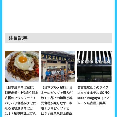
注目記事
【日本焼きそば紀行】
【日本グルメ紀行】日
名古屋駅近くのライフ
戦後創業・3代続く郡上
本一のピッツァ職人が
スタイルホテル SONO
八幡のソウルフード！
焼く！郡上の清流と地
Moon Nagoya（ソノ
パリパリ食感がクセに
元食材が織りなす、本
ムーン名古屋）開業
なる名物焼きそばと
場ナポリピッツァと
は？ / 岐阜県郡上市八
は？ / 岐阜県郡上市白