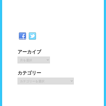
アーカイブ
ア
ー
カ
カテゴリー
イ
ブ
カ
テ
ゴ
リ
ー