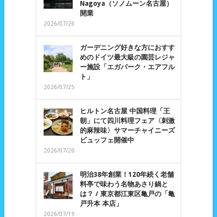
Nagoya（ソノムーン名古屋）
開業
2026/07/26
ガーデニング好きな方におすす
めのドイツ最大級の園芸レジャ
ー施設「エガパーク・エアフル
ト」
2026/07/25
ヒルトン名古屋 中国料理「王
朝」にて四川料理フェア〈刺激
的麻辣味〉サマーチャイニーズ
ビュッフェ開催中
2026/07/20
明治38年創業！120年続く老舗
料亭で味わう名物あさり鍋と
は？ / 東京都江東区亀戸の「亀
戸升本 本店」
2026/07/19