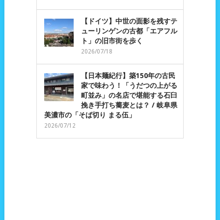
【ドイツ】中世の面影を残すテ
ューリンゲンの古都「エアフル
ト」の旧市街を歩く
2026/07/18
【日本麺紀行】築150年の古民
家で味わう！「うだつの上がる
町並み」の名店で堪能する石臼
挽き手打ち蕎麦とは？ / 岐阜県
美濃市の「そば切り まる伍」
2026/07/12