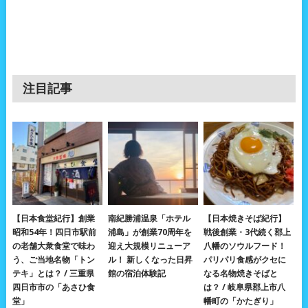
注目記事
【日本食堂紀行】創業
南紀勝浦温泉「ホテル
【日本焼きそば紀行】
昭和54年！四日市駅前
浦島」が創業70周年を
戦後創業・3代続く郡上
の老舗大衆食堂で味わ
迎え大規模リニューア
八幡のソウルフード！
う、ご当地名物「トン
ル！ 新しくなった日昇
パリパリ食感がクセに
テキ」とは？ / 三重県
館の宿泊体験記
なる名物焼きそばと
四日市市の「あさひ食
は？ / 岐阜県郡上市八
堂」
幡町の「かたぎり」