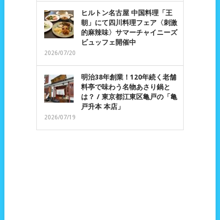
ヒルトン名古屋 中国料理「王
朝」にて四川料理フェア〈刺激
的麻辣味〉サマーチャイニーズ
ビュッフェ開催中
2026/07/20
明治38年創業！120年続く老舗
料亭で味わう名物あさり鍋と
は？ / 東京都江東区亀戸の「亀
戸升本 本店」
2026/07/19