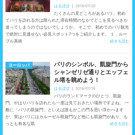
はるぼぼ
|
2016/07/20
たくさんの見どころがあるパリ。初め
てパリを訪れる方は限られた滞在時間のなかでどこを見るべきか
迷ってしまうのではないでしょうか。 そこで、初めてのパリ観光
で絶対に見逃せない必見スポット7つをご紹介します。 １．ルー
ブル美術
続きを読む
パリのシンボル、凱旋門から
ヨーロッパ
シャンゼリゼ通りとエッフェ
ル塔を眺めよう！
はるぼぼ
|
2016/07/18
パリのランドマークのひとつ、凱旋
門。やはりパリを訪れたら一度は見ておきたい場所ですよね。 一
般に「パリの凱旋門」といえば誰もがこの門を思い浮かべます
が、実はパリにはカルーゼル凱旋門など他にも凱旋門があり、も
っとも有名な凱
続きを読む