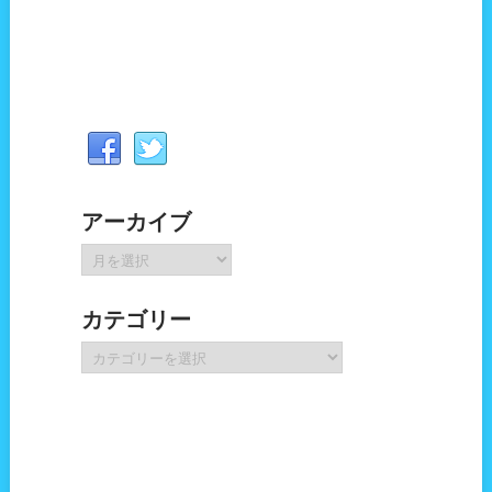
アーカイブ
ア
ー
カ
カテゴリー
イ
ブ
カ
テ
ゴ
リ
ー