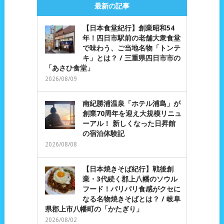
最新の記事
【日本食堂紀行】創業昭和54
年！四日市駅前の老舗大衆食堂
で味わう、ご当地名物「トンテ
キ」とは？ / 三重県四日市市の
「あさひ食堂」
2026/08/09
南紀勝浦温泉「ホテル浦島」が
創業70周年を迎え大規模リニュ
ーアル！ 新しくなった日昇館
の宿泊体験記
2026/08/08
【日本焼きそば紀行】戦後創
業・3代続く郡上八幡のソウル
フード！パリパリ食感がクセに
なる名物焼きそばとは？ / 岐阜
県郡上市八幡町の「かたぎり」
2026/08/02