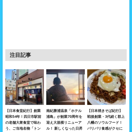
注目記事
【日本食堂紀行】創業
南紀勝浦温泉「ホテル
【日本焼きそば紀行】
昭和54年！四日市駅前
浦島」が創業70周年を
戦後創業・3代続く郡上
の老舗大衆食堂で味わ
迎え大規模リニューア
八幡のソウルフード！
う、ご当地名物「トン
ル！ 新しくなった日昇
パリパリ食感がクセに