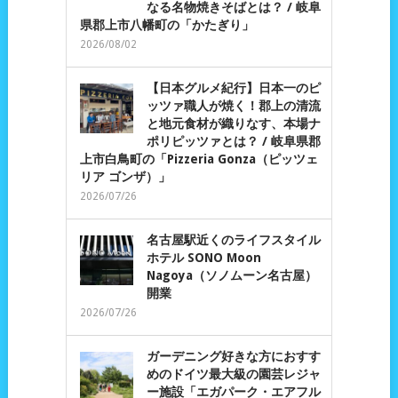
なる名物焼きそばとは？ / 岐阜
県郡上市八幡町の「かたぎり」
2026/08/02
【日本グルメ紀行】日本一のピ
ッツァ職人が焼く！郡上の清流
と地元食材が織りなす、本場ナ
ポリピッツァとは？ / 岐阜県郡
上市白鳥町の「Pizzeria Gonza（ピッツェ
リア ゴンザ）」
2026/07/26
名古屋駅近くのライフスタイル
ホテル SONO Moon
Nagoya（ソノムーン名古屋）
開業
2026/07/26
ガーデニング好きな方におすす
めのドイツ最大級の園芸レジャ
ー施設「エガパーク・エアフル