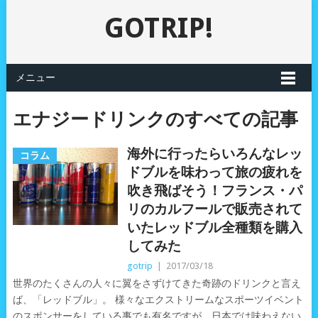
GOTRIP!
メニュー
エナジードリンクのすべての記事
海外に行ったらいろんなレッ
コラム
ドブルを味わって旅の疲れを
吹き飛ばそう！フランス・パ
リのカルフールで販売されて
いたレッドブル全種類を購入
してみた
gotrip
|
2017/03/18
世界のたくさんの人々に翼をさずけてきた奇跡のドリンクと言え
ば、「レッドブル」。 様々なエクストリームなスポーツイベント
のスポンサーをしている事でも有名ですが、日本では味わえない