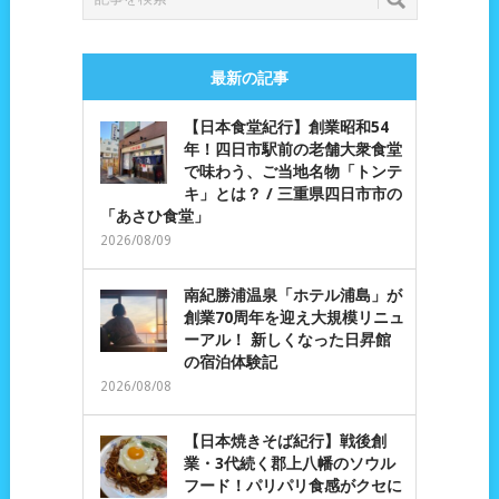
最新の記事
【日本食堂紀行】創業昭和54
年！四日市駅前の老舗大衆食堂
で味わう、ご当地名物「トンテ
キ」とは？ / 三重県四日市市の
「あさひ食堂」
2026/08/09
南紀勝浦温泉「ホテル浦島」が
創業70周年を迎え大規模リニュ
ーアル！ 新しくなった日昇館
の宿泊体験記
2026/08/08
【日本焼きそば紀行】戦後創
業・3代続く郡上八幡のソウル
フード！パリパリ食感がクセに