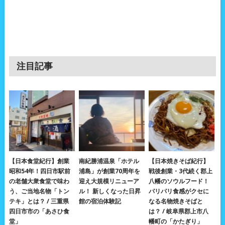
注目記事
【日本食堂紀行】創業
南紀勝浦温泉「ホテル
【日本焼きそば紀行】
昭和54年！四日市駅前
浦島」が創業70周年を
戦後創業・3代続く郡上
の老舗大衆食堂で味わ
迎え大規模リニューア
八幡のソウルフード！
う、ご当地名物「トン
ル！ 新しくなった日昇
パリパリ食感がクセに
テキ」とは？ / 三重県
館の宿泊体験記
なる名物焼きそばと
四日市市の「あさひ食
は？ / 岐阜県郡上市八
堂」
幡町の「かたぎり」