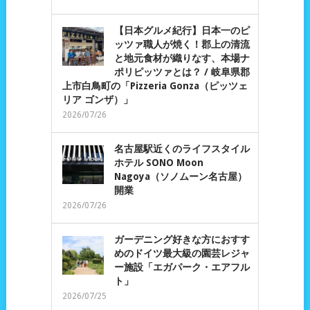
【日本グルメ紀行】日本一のピ
ッツァ職人が焼く！郡上の清流
と地元食材が織りなす、本場ナ
ポリピッツァとは？ / 岐阜県郡
上市白鳥町の「Pizzeria Gonza（ピッツェ
リア ゴンザ）」
2026/07/26
名古屋駅近くのライフスタイル
ホテル SONO Moon
Nagoya（ソノムーン名古屋）
開業
2026/07/26
ガーデニング好きな方におすす
めのドイツ最大級の園芸レジャ
ー施設「エガパーク・エアフル
ト」
2026/07/25