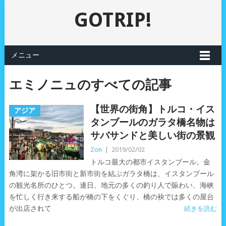
GOTRIP!
メニュー
エミノニュのすべての記事
【世界の街角】トルコ・イス
アジア
タンブールのガラタ橋名物は
サバサンドと美しい街の景観
Zon
|
2019/02/02
トルコ最大の都市イスタンブール。金
角湾に架かる旧市街と新市街を結ぶガラタ橋は、イスタンブール
の観光名所のひとつ。連日、地元の多くの釣り人で賑わい、海峡
を忙しく行き来する船が橋の下をくぐり、橋の袂では多くの屋台
が出店されて
続きを読む