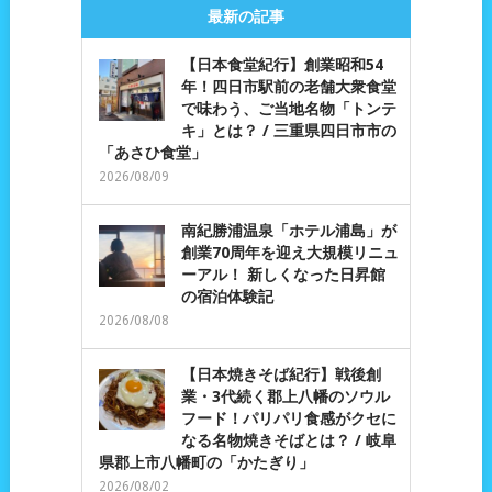
最新の記事
【日本食堂紀行】創業昭和54
年！四日市駅前の老舗大衆食堂
で味わう、ご当地名物「トンテ
キ」とは？ / 三重県四日市市の
「あさひ食堂」
2026/08/09
南紀勝浦温泉「ホテル浦島」が
創業70周年を迎え大規模リニュ
ーアル！ 新しくなった日昇館
の宿泊体験記
2026/08/08
【日本焼きそば紀行】戦後創
業・3代続く郡上八幡のソウル
フード！パリパリ食感がクセに
なる名物焼きそばとは？ / 岐阜
県郡上市八幡町の「かたぎり」
2026/08/02