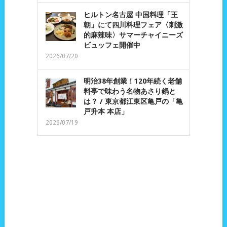
ヒルトン名古屋 中国料理「王
朝」にて四川料理フェア〈刺激
的麻辣味〉サマーチャイニーズ
ビュッフェ開催中
2026/07/20
明治38年創業！120年続く老舗
料亭で味わう名物あさり鍋と
は？ / 東京都江東区亀戸の「亀
戸升本 本店」
2026/07/19