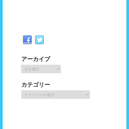
アーカイブ
ア
ー
カ
カテゴリー
イ
ブ
カ
テ
ゴ
リ
ー