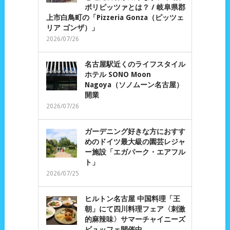
ポリピッツァとは？ / 岐阜県郡
上市白鳥町の「Pizzeria Gonza（ピッツェ
リア ゴンザ）」
2026/07/26
名古屋駅近くのライフスタイル
ホテル SONO Moon
Nagoya（ソノムーン名古屋）
開業
2026/07/26
ガーデニング好きな方におすす
めのドイツ最大級の園芸レジャ
ー施設「エガパーク・エアフル
ト」
2026/07/25
ヒルトン名古屋 中国料理「王
朝」にて四川料理フェア〈刺激
的麻辣味〉サマーチャイニーズ
ビュッフェ開催中