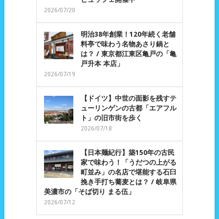
2026/07/20
明治38年創業！120年続く老舗
料亭で味わう名物あさり鍋と
は？ / 東京都江東区亀戸の「亀
戸升本 本店」
2026/07/19
【ドイツ】中世の面影を残すテ
ューリンゲンの古都「エアフル
ト」の旧市街を歩く
2026/07/18
【日本麺紀行】築150年の古民
家で味わう！「うだつの上がる
町並み」の名店で堪能する石臼
挽き手打ち蕎麦とは？ / 岐阜県
美濃市の「そば切り まる伍」
2026/07/12