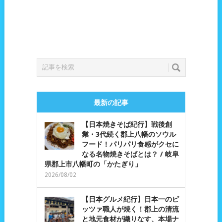
最新の記事
【日本焼きそば紀行】戦後創
業・3代続く郡上八幡のソウル
フード！パリパリ食感がクセに
なる名物焼きそばとは？ / 岐阜
県郡上市八幡町の「かたぎり」
2026/08/02
【日本グルメ紀行】日本一のピ
ッツァ職人が焼く！郡上の清流
と地元食材が織りなす、本場ナ