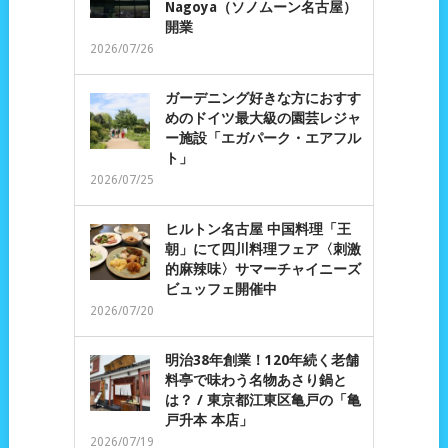
Nagoya（ソノムーン名古屋）
開業
2026/07/26
ガーデニング好きな方におすす
めのドイツ最大級の園芸レジャ
ー施設「エガパーク・エアフル
ト」
2026/07/25
ヒルトン名古屋 中国料理「王
朝」にて四川料理フェア〈刺激
的麻辣味〉サマーチャイニーズ
ビュッフェ開催中
2026/07/20
明治38年創業！120年続く老舗
料亭で味わう名物あさり鍋と
は？ / 東京都江東区亀戸の「亀
戸升本 本店」
2026/07/19