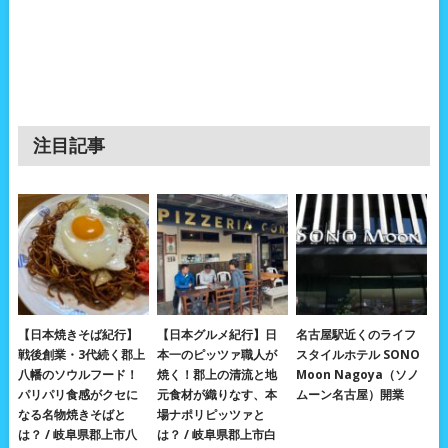
注目記事
【日本焼きそば紀行】
【日本グルメ紀行】日
名古屋駅近くのライフ
戦後創業・3代続く郡上
本一のピッツァ職人が
スタイルホテル SONO
八幡のソウルフード！
焼く！郡上の清流と地
Moon Nagoya（ソノ
パリパリ食感がクセに
元食材が織りなす、本
ムーン名古屋）開業
なる名物焼きそばと
場ナポリピッツァと
は？ / 岐阜県郡上市八
は？ / 岐阜県郡上市白