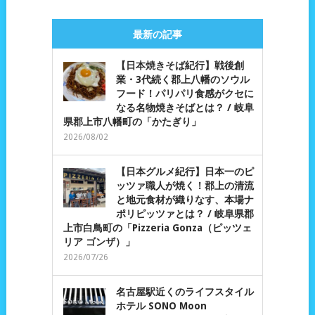
最新の記事
【日本焼きそば紀行】戦後創
業・3代続く郡上八幡のソウル
フード！パリパリ食感がクセに
なる名物焼きそばとは？ / 岐阜
県郡上市八幡町の「かたぎり」
2026/08/02
【日本グルメ紀行】日本一のピ
ッツァ職人が焼く！郡上の清流
と地元食材が織りなす、本場ナ
ポリピッツァとは？ / 岐阜県郡
上市白鳥町の「Pizzeria Gonza（ピッツェ
リア ゴンザ）」
2026/07/26
名古屋駅近くのライフスタイル
ホテル SONO Moon