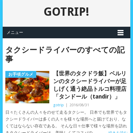
GOTRIP!
メニュー
タクシードライバーのすべての記
事
【世界のタクドラ飯】ベルリ
お手頃グルメ
ンのタクシードライバーが足
しげく通う絶品トルコ料理店
「タンドール（tandir）」
gotrip
|
2016/08/31
日々たくさんの人々をのせて走るタクシー。 日本でも世界でもタ
クシードライバーは多くの人々を様々な場所へと届けており、な
くてはならない存在である。 そんな日々仕事で様々な場所を訪れ
るタクシードライバーは、美味しくてコスパの
続きを読む