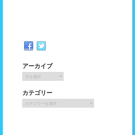
アーカイブ
ア
ー
カ
カテゴリー
イ
ブ
カ
テ
ゴ
リ
ー