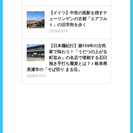
【ドイツ】中世の面影を残すテ
ューリンゲンの古都「エアフル
ト」の旧市街を歩く
2026/07/18
【日本麺紀行】築150年の古民
家で味わう！「うだつの上がる
町並み」の名店で堪能する石臼
挽き手打ち蕎麦とは？ / 岐阜県
美濃市の「そば切り まる伍」
2026/07/12