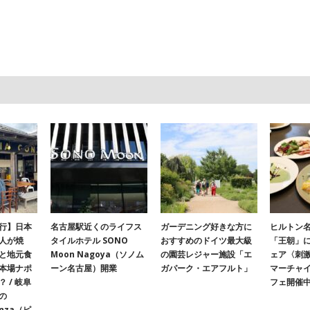
行】日本
名古屋駅近くのライフス
ガーデニング好きな方に
ヒルトン名
人が焼
タイルホテル SONO
おすすめのドイツ最大級
「王朝」
と地元食
Moon Nagoya（ソノム
の園芸レジャー施設「エ
ェア〈刺
本場ナポ
ーン名古屋）開業
ガパーク・エアフルト」
マーチャ
 / 岐阜
フェ開催
の
onza（ピ