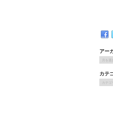
アー
ア
ー
カ
カテ
イ
ブ
カ
テ
ゴ
リ
ー