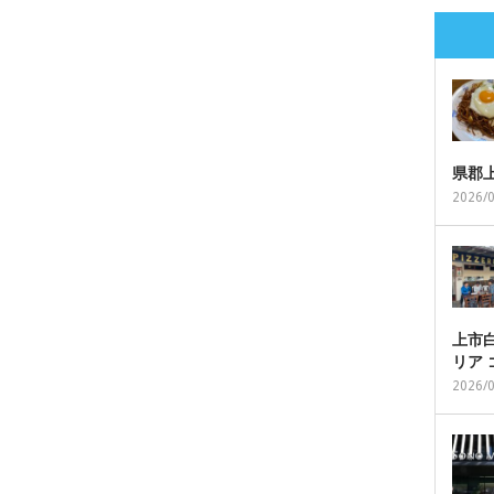
県郡
2026/
上市白
リア
2026/