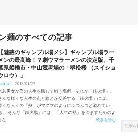
ン麺のすべての記事
【魅惑のギャンブル場メシ】ギャンブル場ラー
メンの最高峰！？劇ウマラーメンの決定版、千
葉県船橋市・中山競馬場の「翠松楼 （スイショ
ウロウ）」
otrip
|
2018/01/27
老若男女が己の人生を賭して戦う場所、それが「鉄火場」。
そんな様々な人生の点と線とが交差する「鉄火場」には、
様々な人々の「熱」がマグマのようにふつふつと溢れてい
る。 そんな「鉄火場」には、「人生の熱」を冷ますためのよ
うな
続きを読む