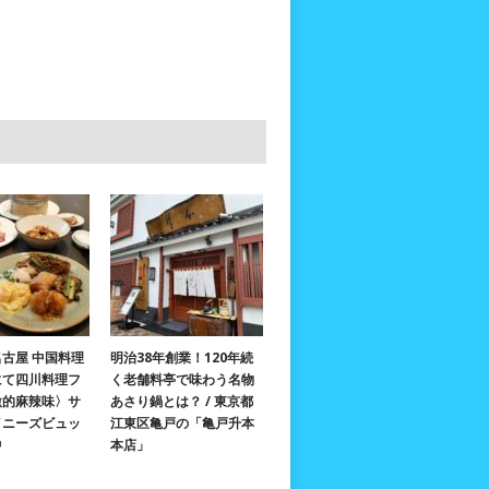
古屋 中国料理
明治38年創業！120年続
にて四川料理フ
く老舗料亭で味わう名物
激的麻辣味〉サ
あさり鍋とは？ / 東京都
イニーズビュッ
江東区亀戸の「亀戸升本
中
本店」