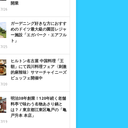
開業
07/26
ガーデニング好きな方におすす
めのドイツ最大級の園芸レジャ
ー施設「エガパーク・エアフル
ト」
07/25
ヒルトン名古屋 中国料理「王
朝」にて四川料理フェア〈刺激
的麻辣味〉サマーチャイニーズ
ビュッフェ開催中
07/20
明治38年創業！120年続く老舗
料亭で味わう名物あさり鍋と
は？ / 東京都江東区亀戸の「亀
戸升本 本店」
07/19