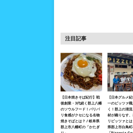
注目記事
【日本焼きそば紀行】戦
【日本グルメ紀
後創業・3代続く郡上八幡
一のピッツァ職
のソウルフード！パリパ
く！郡上の清流
リ食感がクセになる名物
材が織りなす、
焼きそばとは？ / 岐阜県
リピッツァとは？
郡上市八幡町の「かたぎ
県郡上市白鳥町
り」
「Pizzeria G