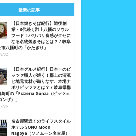
最新の記事
【日本焼きそば紀行】戦後創
業・3代続く郡上八幡のソウル
フード！パリパリ食感がクセに
なる名物焼きそばとは？ / 岐阜
上市八幡町の「かたぎり」
08/02
【日本グルメ紀行】日本一のピ
ッツァ職人が焼く！郡上の清流
と地元食材が織りなす、本場ナ
ポリピッツァとは？ / 岐阜県郡
鳥町の「Pizzeria Gonza（ピッツェ
 ゴンザ）」
07/26
名古屋駅近くのライフスタイル
ホテル SONO Moon
Nagoya（ソノムーン名古屋）