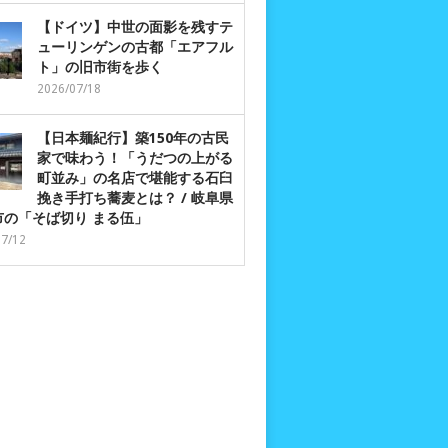
【ドイツ】中世の面影を残すテ
ューリンゲンの古都「エアフル
ト」の旧市街を歩く
2026/07/18
【日本麺紀行】築150年の古民
家で味わう！「うだつの上がる
町並み」の名店で堪能する石臼
挽き手打ち蕎麦とは？ / 岐阜県
市の「そば切り まる伍」
07/12