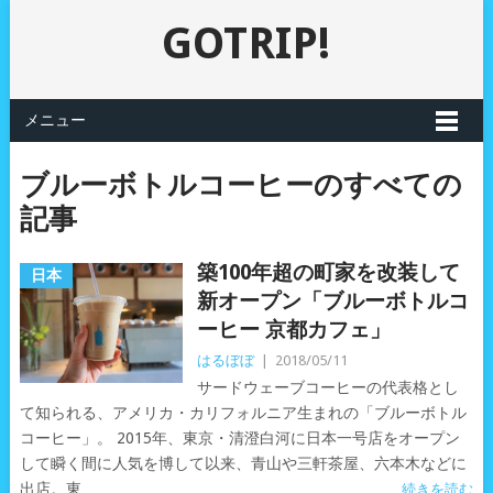
GOTRIP!
メニュー
ブルーボトルコーヒーのすべての
記事
築100年超の町家を改装して
日本
新オープン「ブルーボトルコ
ーヒー 京都カフェ」
はるぼぼ
|
2018/05/11
サードウェーブコーヒーの代表格とし
て知られる、アメリカ・カリフォルニア生まれの「ブルーボトル
コーヒー」。 2015年、東京・清澄白河に日本一号店をオープン
して瞬く間に人気を博して以来、青山や三軒茶屋、六本木などに
出店。東
続きを読む