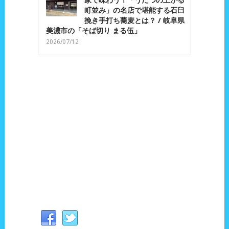
家で味わう！「うだつの上がる
町並み」の名店で堪能する石臼
挽き手打ち蕎麦とは？ / 岐阜県
美濃市の「そば切り まる伍」
2026/07/12