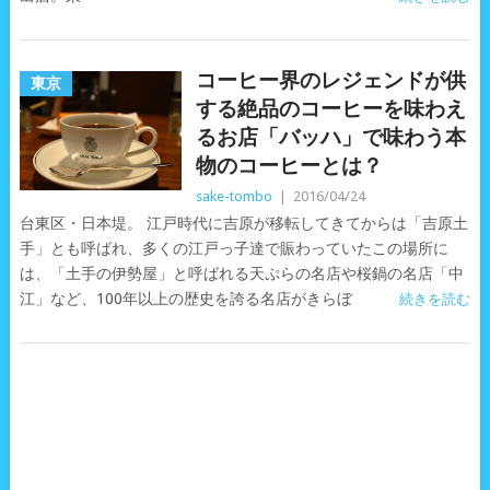
コーヒー界のレジェンドが供
東京
する絶品のコーヒーを味わえ
るお店「バッハ」で味わう本
物のコーヒーとは？
sake-tombo
|
2016/04/24
台東区・日本堤。 江戸時代に吉原が移転してきてからは「吉原土
手」とも呼ばれ、多くの江戸っ子達で賑わっていたこの場所に
は、「土手の伊勢屋」と呼ばれる天ぷらの名店や桜鍋の名店「中
江」など、100年以上の歴史を誇る名店がきらぼ
続きを読む