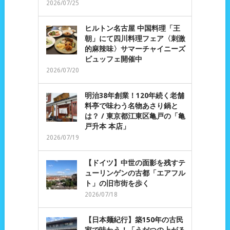
2026/07/25
ヒルトン名古屋 中国料理「王
朝」にて四川料理フェア〈刺激
的麻辣味〉サマーチャイニーズ
ビュッフェ開催中
2026/07/20
明治38年創業！120年続く老舗
料亭で味わう名物あさり鍋と
は？ / 東京都江東区亀戸の「亀
戸升本 本店」
2026/07/19
【ドイツ】中世の面影を残すテ
ューリンゲンの古都「エアフル
ト」の旧市街を歩く
2026/07/18
【日本麺紀行】築150年の古民