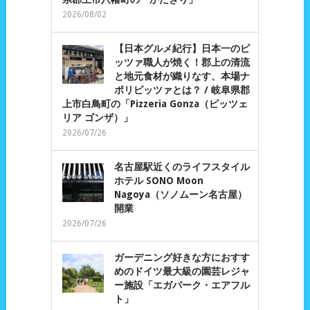
2026/08/02
【日本グルメ紀行】日本一のピ
ッツァ職人が焼く！郡上の清流
と地元食材が織りなす、本場ナ
ポリピッツァとは？ / 岐阜県郡
上市白鳥町の「Pizzeria Gonza（ピッツェ
リア ゴンザ）」
2026/07/26
名古屋駅近くのライフスタイル
ホテル SONO Moon
Nagoya（ソノムーン名古屋）
開業
2026/07/26
ガーデニング好きな方におすす
めのドイツ最大級の園芸レジャ
ー施設「エガパーク・エアフル
ト」