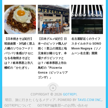
【日本焼きそば紀行】
【日本グルメ紀行】日
名古屋駅近くのライフ
戦後創業・3代続く郡上
本一のピッツァ職人が
スタイルホテル SONO
八幡のソウルフード！
焼く！郡上の清流と地
Moon Nagoya（ソノ
パリパリ食感がクセに
元食材が織りなす、本
ムーン名古屋）開業
なる名物焼きそばと
場ナポリピッツァと
は？ / 岐阜県郡上市八
は？ / 岐阜県郡上市白
幡町の「かたぎり」
鳥町の「Pizzeria
Gonza（ピッツェリア
ゴンザ）」
COPYRIGHT © 2026
GOTRIP!
.
明日、旅に行きたくなるメディア. POWERD BY
TAVII.COM INC,
.
GOTRIP!について
GOTRIP!編集部へのお問い合わせ