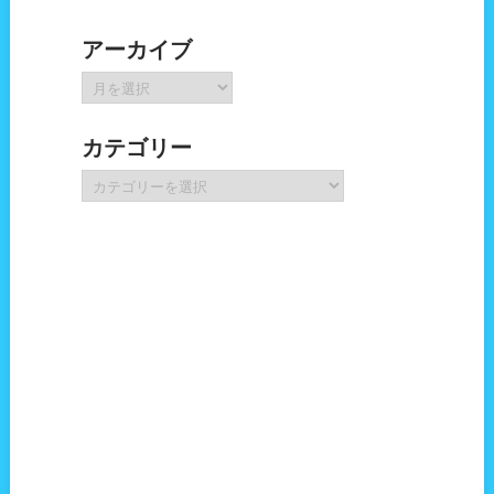
アーカイブ
ア
ー
カ
カテゴリー
イ
ブ
カ
テ
ゴ
リ
ー