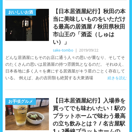
【日本居酒屋紀行】秋田の本
おいしいお酒
当に美味しいものをいただけ
る最高の居酒屋 / 秋田県秋田
市山王の「酒盃（しゅは
い）」
sake-tombo
|
2019/09/22
どんな居酒屋にもそのお店に通う人々の思いが重なり、そしてそ
のたくさんの思いは居酒屋の持つ雰囲気となるのだ。 それゆえ、
日本各地に多く人々を虜にする居酒屋がキラ星のごとく存在して
いる。 例えば、あの吉田類も絶賛する大衆酒場
続きを読む
【日本居酒屋紀行】入場券を
お手頃グルメ
買ってでも味わいたい！駅の
プラットホームで味わう最高
の立ち飲みとは？ / 名古屋駅
1・2番線プラットホームの