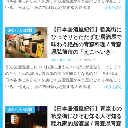
日本各地に多く人々を虜にする居酒屋がキラ星のごとく存在して
いる。 例えば、あの吉田類も絶賛する大衆酒場
続きを読む
【日本居酒屋紀行】歓楽街に
おいしいお酒
ひっそりとたたずむ居酒屋で
味わう絶品の青森料理 / 青森
県弘前市の「えこへいき」
sake-tombo
|
2019/05/25
どんな居酒屋にもそのお店に通う人々の思いが重なり、そしてそ
のたくさんの思いは居酒屋の持つ雰囲気となるのだ。 それゆえ、
日本各地に多く人々を虜にする居酒屋がキラ星のごとく存在して
いる。 例えば、あの吉田類も絶賛する大衆酒場
続きを読む
【日本居酒屋紀行】青森市の
おいしいお酒
歓楽街にひそむ知る人ぞ知る
隠れ家的居酒屋 / 青森県青森