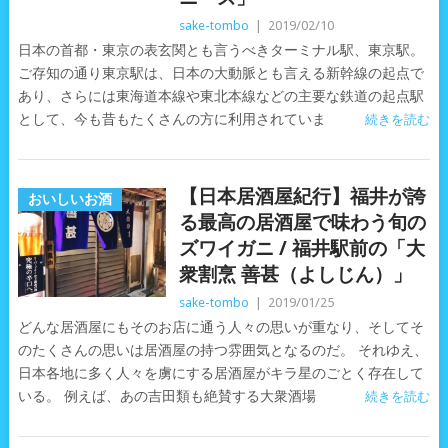
sake-tombo
|
2019/02/10
日本の首都・東京の表玄関とも言うべきターミナル駅、東京駅。
ご存知の通り東京駅は、日本の大動脈とも言える新幹線の起点で
あり、さらには東海道本線や東北本線などの主要な鉄道の起点駅
として、今も昔もたくさんの方に利用されていま
続きを読む
【日本居酒屋紀行】福井が誇
おいしいお酒
る最高の居酒屋で味わう旬の
ズワイガニ / 福井駅前の「大
衆割烹 善甚（よしじん）」
sake-tombo
|
2019/01/25
どんな居酒屋にもそのお店に通う人々の思いが重なり、そしてそ
のたくさんの思いは居酒屋の持つ雰囲気となるのだ。 それゆえ、
日本各地に多く人々を虜にする居酒屋がキラ星のごとく存在して
いる。 例えば、あの吉田類も絶賛する大衆酒場
続きを読む