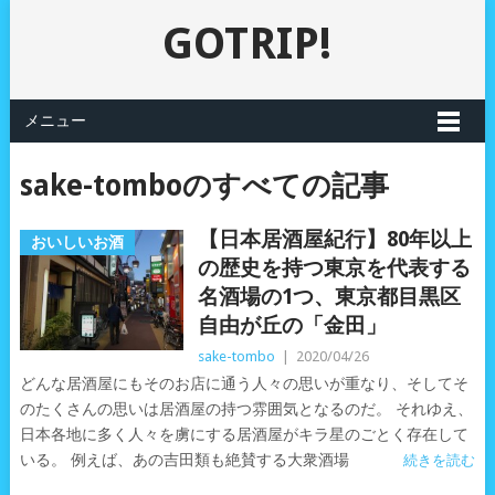
GOTRIP!
メニュー
sake-tomboのすべての記事
【日本居酒屋紀行】80年以上
おいしいお酒
の歴史を持つ東京を代表する
名酒場の1つ、東京都目黒区
自由が丘の「金田」
sake-tombo
|
2020/04/26
どんな居酒屋にもそのお店に通う人々の思いが重なり、そしてそ
のたくさんの思いは居酒屋の持つ雰囲気となるのだ。 それゆえ、
日本各地に多く人々を虜にする居酒屋がキラ星のごとく存在して
いる。 例えば、あの吉田類も絶賛する大衆酒場
続きを読む