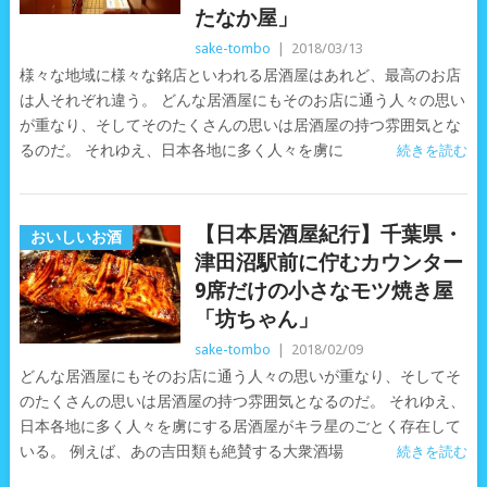
たなか屋」
sake-tombo
|
2018/03/13
様々な地域に様々な銘店といわれる居酒屋はあれど、最高のお店
は人それぞれ違う。 どんな居酒屋にもそのお店に通う人々の思い
が重なり、そしてそのたくさんの思いは居酒屋の持つ雰囲気とな
るのだ。 それゆえ、日本各地に多く人々を虜に
続きを読む
【日本居酒屋紀行】千葉県・
おいしいお酒
津田沼駅前に佇むカウンター
9席だけの小さなモツ焼き屋
「坊ちゃん」
sake-tombo
|
2018/02/09
どんな居酒屋にもそのお店に通う人々の思いが重なり、そしてそ
のたくさんの思いは居酒屋の持つ雰囲気となるのだ。 それゆえ、
日本各地に多く人々を虜にする居酒屋がキラ星のごとく存在して
いる。 例えば、あの吉田類も絶賛する大衆酒場
続きを読む