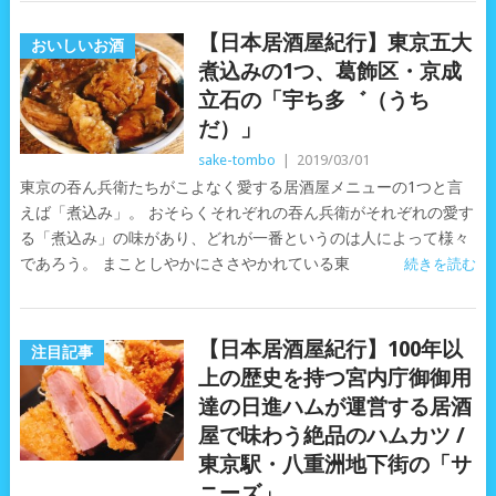
【日本居酒屋紀行】東京五大
おいしいお酒
煮込みの1つ、葛飾区・京成
立石の「宇ち多゛（うち
だ）」
sake-tombo
|
2019/03/01
東京の吞ん兵衛たちがこよなく愛する居酒屋メニューの1つと言
えば「煮込み」。 おそらくそれぞれの吞ん兵衛がそれぞれの愛す
る「煮込み」の味があり、どれが一番というのは人によって様々
であろう。 まことしやかにささやかれている東
続きを読む
【日本居酒屋紀行】100年以
注目記事
上の歴史を持つ宮内庁御御用
達の日進ハムが運営する居酒
屋で味わう絶品のハムカツ /
東京駅・八重洲地下街の「サ
ニーズ」