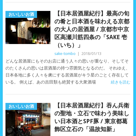
【日本居酒屋紀行】最高の旬
おいしいお酒
の肴と日本酒を味わえる京都
の大人の居酒屋 / 京都市中京
区高瀬川筋四条の「SAKE 壱
（いち）」
sake-tombo
|
2018/01/13
どんな居酒屋にもそのお店に通う人々の思いが重なり、そしてそ
のたくさんの思いは居酒屋の持つ雰囲気となるのだ。 それゆえ、
日本各地に多く人々を虜にする居酒屋がキラ星のごとく存在して
いる。 例えば、あの吉田類も絶賛する大衆酒場
続きを読む
【日本居酒屋紀行】吞ん兵衛
おいしいお酒
の聖地・立石で味わう美味し
い日本酒とSPF豚 / 東京都葛
飾区立石の「温故知新」