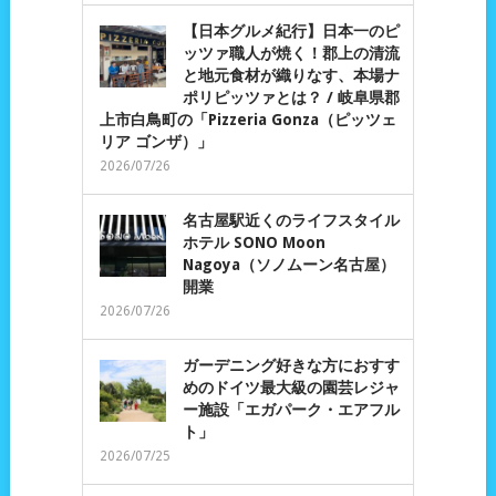
【日本グルメ紀行】日本一のピ
ッツァ職人が焼く！郡上の清流
と地元食材が織りなす、本場ナ
ポリピッツァとは？ / 岐阜県郡
上市白鳥町の「Pizzeria Gonza（ピッツェ
リア ゴンザ）」
2026/07/26
名古屋駅近くのライフスタイル
ホテル SONO Moon
Nagoya（ソノムーン名古屋）
開業
2026/07/26
ガーデニング好きな方におすす
めのドイツ最大級の園芸レジャ
ー施設「エガパーク・エアフル
ト」
2026/07/25