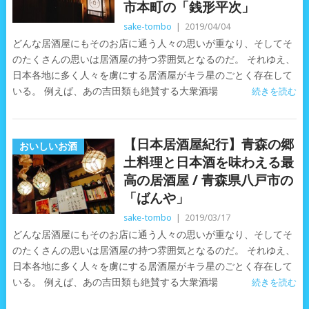
市本町の「銭形平次」
sake-tombo
|
2019/04/04
どんな居酒屋にもそのお店に通う人々の思いが重なり、そしてそ
のたくさんの思いは居酒屋の持つ雰囲気となるのだ。 それゆえ、
日本各地に多く人々を虜にする居酒屋がキラ星のごとく存在して
いる。 例えば、あの吉田類も絶賛する大衆酒場
続きを読む
【日本居酒屋紀行】青森の郷
おいしいお酒
土料理と日本酒を味わえる最
高の居酒屋 / 青森県八戸市の
「ばんや」
sake-tombo
|
2019/03/17
どんな居酒屋にもそのお店に通う人々の思いが重なり、そしてそ
のたくさんの思いは居酒屋の持つ雰囲気となるのだ。 それゆえ、
日本各地に多く人々を虜にする居酒屋がキラ星のごとく存在して
いる。 例えば、あの吉田類も絶賛する大衆酒場
続きを読む