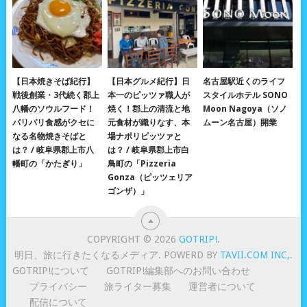
【日本焼きそば紀行】
【日本グルメ紀行】日
名古屋駅近くのライフ
戦後創業・3代続く郡上
本一のピッツァ職人が
スタイルホテル SONO
八幡のソウルフード！
焼く！郡上の清流と地
Moon Nagoya（ソノ
パリパリ食感がクセに
元食材が織りなす、本
ムーン名古屋）開業
なる名物焼きそばと
場ナポリピッツァと
は？ / 岐阜県郡上市八
は？ / 岐阜県郡上市白
幡町の「かたぎり」
鳥町の「Pizzeria
Gonza（ピッツェリア
ゴンザ）」
COPYRIGHT © 2026
GOTRIP!
.
明日、旅に行きたくなるメディア. POWERD BY
TAVII.COM INC,
.
GOTRIP!について
GOTRIP!編集部へのお問い合わせ
プライバシー
旅ライター募集
運営者について
配信について