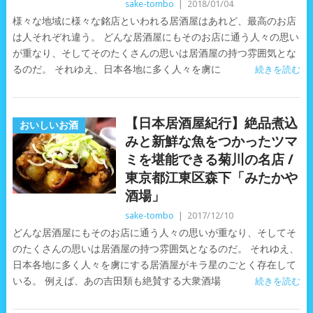
sake-tombo
|
2018/01/04
様々な地域に様々な銘店といわれる居酒屋はあれど、最高のお店
は人それぞれ違う。 どんな居酒屋にもそのお店に通う人々の思い
が重なり、そしてそのたくさんの思いは居酒屋の持つ雰囲気とな
るのだ。 それゆえ、日本各地に多く人々を虜に
続きを読む
【日本居酒屋紀行】絶品煮込
おいしいお酒
みと新鮮な魚をつかったツマ
ミを堪能できる菊川の名店 /
東京都江東区森下「みたかや
酒場」
sake-tombo
|
2017/12/10
どんな居酒屋にもそのお店に通う人々の思いが重なり、そしてそ
のたくさんの思いは居酒屋の持つ雰囲気となるのだ。 それゆえ、
日本各地に多く人々を虜にする居酒屋がキラ星のごとく存在して
いる。 例えば、あの吉田類も絶賛する大衆酒場
続きを読む