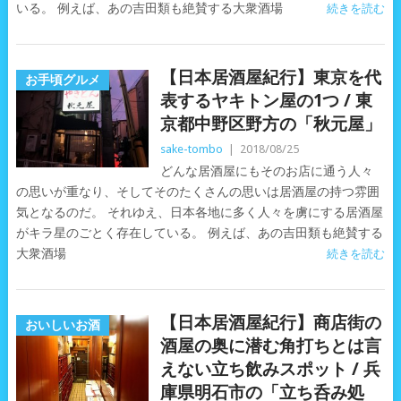
いる。 例えば、あの吉田類も絶賛する大衆酒場
続きを読む
【日本居酒屋紀行】東京を代
お手頃グルメ
表するヤキトン屋の1つ / 東
京都中野区野方の「秋元屋」
sake-tombo
|
2018/08/25
どんな居酒屋にもそのお店に通う人々
の思いが重なり、そしてそのたくさんの思いは居酒屋の持つ雰囲
気となるのだ。 それゆえ、日本各地に多く人々を虜にする居酒屋
がキラ星のごとく存在している。 例えば、あの吉田類も絶賛する
大衆酒場
続きを読む
【日本居酒屋紀行】商店街の
おいしいお酒
酒屋の奥に潜む角打ちとは言
えない立ち飲みスポット / 兵
庫県明石市の「立ち呑み処