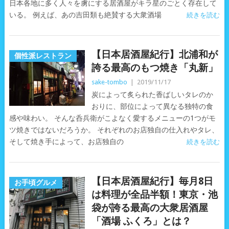
日本各地に多く人々を虜にする居酒屋がキラ星のごとく存在して
いる。 例えば、あの吉田類も絶賛する大衆酒場
続きを読む
【日本居酒屋紀行】北浦和が
個性派レストラン
誇る最高のもつ焼き「丸新」
sake-tombo
|
2019/11/17
炭によって炙られた香ばしいタレのか
おりに、部位によって異なる独特の食
感や味わい。 そんな呑兵衛がこよなく愛するメニューの1つがモ
ツ焼きではないだろうか。 それぞれのお店独自の仕入れやタレ、
そして焼き手によって、お店独自の
続きを読む
【日本居酒屋紀行】毎月8日
お手頃グルメ
は料理が全品半額！東京・池
袋が誇る最高の大衆居酒屋
「酒場 ふくろ」とは？