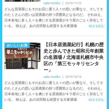
sake-tombo
|
2019/11/10
どんな居酒屋にもそのお店に通う人々の思いが重なり、そしてそ
のたくさんの思いは居酒屋の持つ雰囲気となるのだ。 それゆえ、
日本各地に多く人々を虜にする居酒屋がキラ星のごとく存在して
いる。 例えば、あの吉田類も絶賛する大衆酒場
続きを読む
【日本居酒屋紀行】札幌の歴
おいしいお酒
史と歩んできた昭和元年創業
の名酒場 / 北海道札幌市中央
区の「第三モッキリセンタ
ー」
sake-tombo
|
2019/10/16
どんな居酒屋にもそのお店に通う人々の思いが重なり、そしてそ
のたくさんの思いは居酒屋の持つ雰囲気となるのだ。 それゆえ、
日本各地に多く人々を虜にする居酒屋がキラ星のごとく存在して
いる。 例えば、あの吉田類も絶賛する大衆酒場
続きを読む