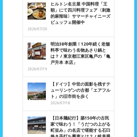
ヒルトン名古屋 中国料理「王
朝」にて四川料理フェア〈刺激
的麻辣味〉サマーチャイニーズ
ビュッフェ開催中
2026/07/20
明治38年創業！120年続く老舗
料亭で味わう名物あさり鍋と
は？ / 東京都江東区亀戸の「亀
戸升本 本店」
2026/07/19
【ドイツ】中世の面影を残すテ
ューリンゲンの古都「エアフル
ト」の旧市街を歩く
2026/07/18
【日本麺紀行】築150年の古民
家で味わう！「うだつの上がる
町並み」の名店で堪能する石臼
挽き手打ち蕎麦とは？ / 岐阜県