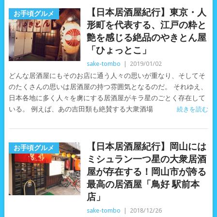
【日本居酒屋紀行】東京・人
お手頃グルメ
形町を代表する、江戸の粋と
艶を感じる絶品のやきとん屋
「ひょっとこ」
sake-tombo
|
2019/01/02
どんな居酒屋にもそのお店に通う人々の思いが重なり、そしてそ
のたくさんの思いは居酒屋の持つ雰囲気となるのだ。 それゆえ、
日本各地に多く人々を虜にする居酒屋がキラ星のごとく存在して
いる。 例えば、あの吉田類も絶賛する大衆酒場
続きを読む
【日本居酒屋紀行】岡山には
お手頃グルメ
ミシュラン一つ星の大衆居酒
屋が存在する！岡山市が誇る
最高の居酒屋「鳥好 駅前本
店」
sake-tombo
|
2018/12/26