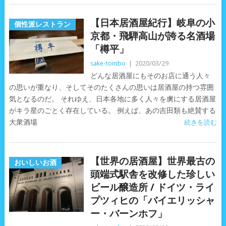
【日本居酒屋紀行】岐阜の小
個性派レストラン
京都・飛騨高山が誇る名酒場
「樽平」
sake-tombo
|
2020/03/29
どんな居酒屋にもそのお店に通う人々
の思いが重なり、そしてそのたくさんの思いは居酒屋の持つ雰囲
気となるのだ。 それゆえ、日本各地に多く人々を虜にする居酒屋
がキラ星のごとく存在している。 例えば、あの吉田類も絶賛する
大衆酒場
続きを読む
【世界の居酒屋】世界最古の
おいしいお酒
頭端式駅舎を改修した珍しい
ビール醸造所 / ドイツ・ライ
プツィヒの「バイエリッシャ
ー・バーンホフ」