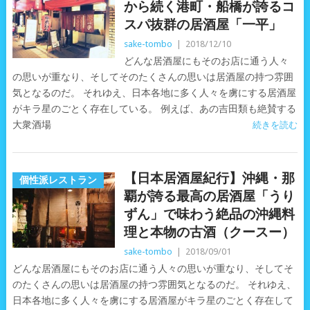
から続く港町・船橋が誇るコ
スパ抜群の居酒屋「一平」
sake-tombo
|
2018/12/10
どんな居酒屋にもそのお店に通う人々
の思いが重なり、そしてそのたくさんの思いは居酒屋の持つ雰囲
気となるのだ。 それゆえ、日本各地に多く人々を虜にする居酒屋
がキラ星のごとく存在している。 例えば、あの吉田類も絶賛する
大衆酒場
続きを読む
【日本居酒屋紀行】沖縄・那
個性派レストラン
覇が誇る最高の居酒屋「うり
ずん」で味わう絶品の沖縄料
理と本物の古酒（クースー）
sake-tombo
|
2018/09/01
どんな居酒屋にもそのお店に通う人々の思いが重なり、そしてそ
のたくさんの思いは居酒屋の持つ雰囲気となるのだ。 それゆえ、
日本各地に多く人々を虜にする居酒屋がキラ星のごとく存在して