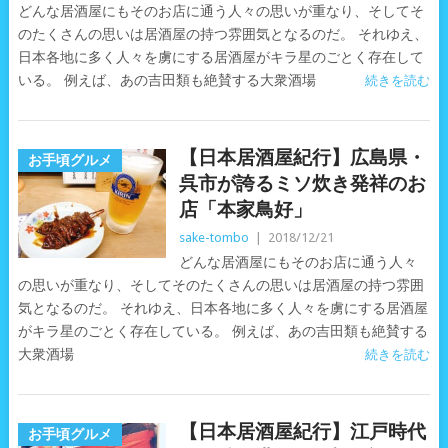
どんな居酒屋にもそのお店に通う人々の思いが重なり、そしてそ
のたくさんの思いは居酒屋の持つ雰囲気となるのだ。 それゆえ、
日本各地に多く人々を虜にする居酒屋がキラ星のごとく存在して
いる。 例えば、あの吉田類も絶賛する大衆酒場
続きを読む
【日本居酒屋紀行】広島県・
お手頃グルメ
呉市が誇るミソ炊き発祥のお
店「本家鳥好」
sake-tombo
|
2018/12/21
どんな居酒屋にもそのお店に通う人々
の思いが重なり、そしてそのたくさんの思いは居酒屋の持つ雰囲
気となるのだ。 それゆえ、日本各地に多く人々を虜にする居酒屋
がキラ星のごとく存在している。 例えば、あの吉田類も絶賛する
大衆酒場
続きを読む
【日本居酒屋紀行】江戸時代
お手頃グルメ