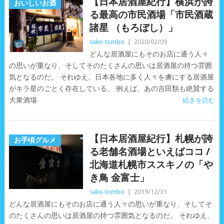
【日本居酒屋紀行】横浜が誇
おいしいお酒
る最高の市民酒場「市民酒蔵
諸星 （もろぼし）」
sake-tombo
|
2020/02/09
どんな居酒屋にもそのお店に通う人々
の思いが重なり、そしてそのたくさんの思いは居酒屋の持つ雰囲
気となるのだ。 それゆえ、日本各地に多く人々を虜にする居酒屋
がキラ星のごとく存在している。 例えば、あの吉田類も絶賛する
大衆酒場
続きを読む
【日本居酒屋紀行】札幌が誇
お手頃グルメ
る老舗名酒場といえばココ /
北海道札幌市ススキノの「や
き鳥 金富士」
sake-tombo
|
2019/12/31
どんな居酒屋にもそのお店に通う人々の思いが重なり、そしてそ
のたくさんの思いは居酒屋の持つ雰囲気となるのだ。 それゆえ、