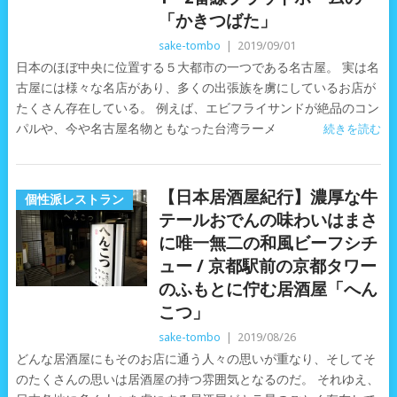
「かきつばた」
sake-tombo
|
2019/09/01
日本のほぼ中央に位置する５大都市の一つである名古屋。 実は名
古屋には様々な名店があり、多くの出張族を虜にしているお店が
たくさん存在している。 例えば、エビフライサンドが絶品のコン
パルや、今や名古屋名物ともなった台湾ラーメ
続きを読む
【日本居酒屋紀行】濃厚な牛
個性派レストラン
テールおでんの味わいはまさ
に唯一無二の和風ビーフシチ
ュー / 京都駅前の京都タワー
のふもとに佇む居酒屋「へん
こつ」
sake-tombo
|
2019/08/26
どんな居酒屋にもそのお店に通う人々の思いが重なり、そしてそ
のたくさんの思いは居酒屋の持つ雰囲気となるのだ。 それゆえ、