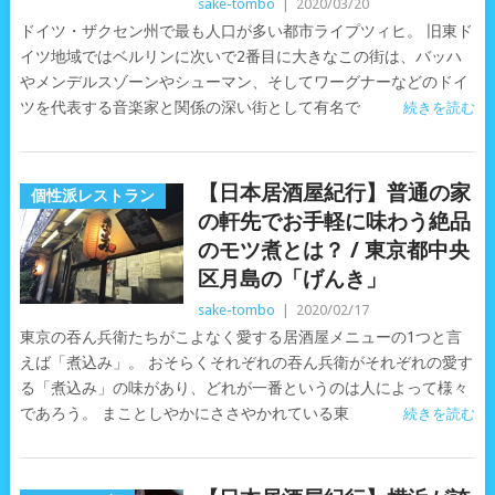
sake-tombo
|
2020/03/20
ドイツ・ザクセン州で最も人口が多い都市ライプツィヒ。 旧東ド
イツ地域ではベルリンに次いで2番目に大きなこの街は、バッハ
やメンデルスゾーンやシューマン、そしてワーグナーなどのドイ
ツを代表する音楽家と関係の深い街として有名で
続きを読む
【日本居酒屋紀行】普通の家
個性派レストラン
の軒先でお手軽に味わう絶品
のモツ煮とは？ / 東京都中央
区月島の「げんき」
sake-tombo
|
2020/02/17
東京の吞ん兵衛たちがこよなく愛する居酒屋メニューの1つと言
えば「煮込み」。 おそらくそれぞれの吞ん兵衛がそれぞれの愛す
る「煮込み」の味があり、どれが一番というのは人によって様々
であろう。 まことしやかにささやかれている東
続きを読む