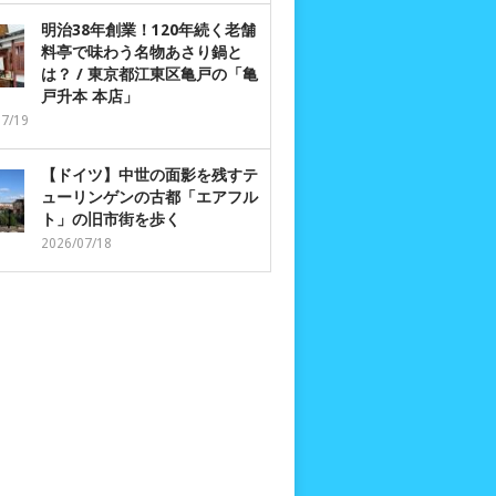
明治38年創業！120年続く老舗
料亭で味わう名物あさり鍋と
は？ / 東京都江東区亀戸の「亀
戸升本 本店」
07/19
【ドイツ】中世の面影を残すテ
ューリンゲンの古都「エアフル
ト」の旧市街を歩く
2026/07/18