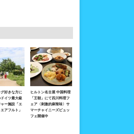
ング好きな方に
ヒルトン名古屋 中国料理
のドイツ最大級
「王朝」にて四川料理フ
ジャー施設「エ
ェア〈刺激的麻辣味〉サ
・エアフルト」
マーチャイニーズビュッ
フェ開催中