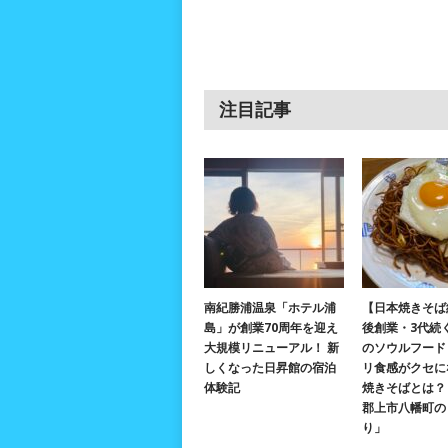
注目記事
南紀勝浦温泉「ホテル浦
【日本焼きそば
島」が創業70周年を迎え
後創業・3代続
大規模リニューアル！ 新
のソウルフード
しくなった日昇館の宿泊
リ食感がクセに
体験記
焼きそばとは？ 
郡上市八幡町の
り」