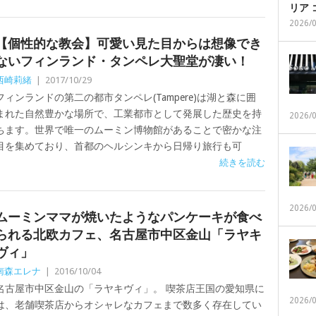
リア
2026/
【個性的な教会】可愛い見た目からは想像でき
ないフィンランド・タンペレ大聖堂が凄い！
西崎莉緒
|
2017/10/29
フィンランドの第二の都市タンペレ(Tampere)は湖と森に囲
まれた自然豊かな場所で、工業都市として発展した歴史を持
2026/
ちます。世界で唯一のムーミン博物館があることで密かな注
目を集めており、首都のヘルシンキから日帰り旅行も可
続きを読む
2026/
ムーミンママが焼いたようなパンケーキが食べ
られる北欧カフェ、名古屋市中区金山「ラヤキ
ヴィ」
南森エレナ
|
2016/10/04
名古屋市中区金山の「ラヤキヴィ」。 喫茶店王国の愛知県に
2026/
は、老舗喫茶店からオシャレなカフェまで数多く存在してい