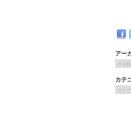
アー
ア
ー
カ
カテ
イ
ブ
カ
テ
ゴ
リ
ー