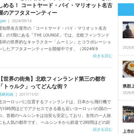
しめる！ コートヤード・バイ・マリオット名古
屋のアフタヌーンティー
yan
|
2024/09/14
愛知県名古屋市の「コートヤード・バイ・マリオット名古
屋」の1階にある「THE LOUNGE」では、北欧フィンランド
発祥の世界的なキャラクター「ムーミン」とコラボレーショ
2026/
ンしたアフタヌーンティーを開催中です。（2024年9
続きを読む
【世界の街角】北欧フィンランド第三の都市
「トゥルク」ってどんな街？
県郡
2026/
西崎莉緒
|
2017/11/01
北ヨーロッパに位置するフィンランドは、日本から飛行機で
約10時間ほどでアクセスできる最も近いヨーロッパの国の一
つ。首都のヘルシンキは治安も安定しており、女性の一人旅
にも人気の都市です。 ヘルシンキから鉄道で2時間ほどの距
続きを読む
上市白