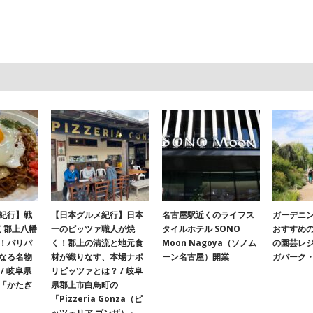
紀行】戦
【日本グルメ紀行】日本
名古屋駅近くのライフス
ガーデニ
く郡上八幡
一のピッツァ職人が焼
タイルホテル SONO
おすすめ
！パリパ
く！郡上の清流と地元食
Moon Nagoya（ソノム
の園芸レ
なる名物
材が織りなす、本場ナポ
ーン名古屋）開業
ガパーク
/ 岐阜県
リピッツァとは？ / 岐阜
「かたぎ
県郡上市白鳥町の
「Pizzeria Gonza（ピ
ッツェリア ゴンザ）」