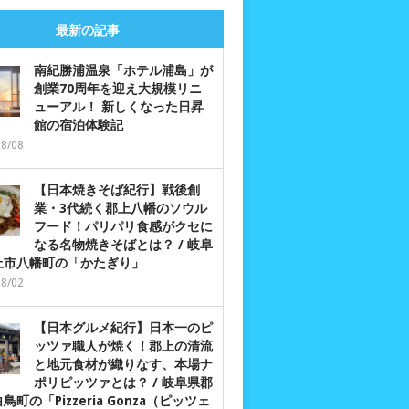
最新の記事
南紀勝浦温泉「ホテル浦島」が
創業70周年を迎え大規模リニ
ューアル！ 新しくなった日昇
館の宿泊体験記
08/08
【日本焼きそば紀行】戦後創
業・3代続く郡上八幡のソウル
フード！パリパリ食感がクセに
なる名物焼きそばとは？ / 岐阜
上市八幡町の「かたぎり」
08/02
【日本グルメ紀行】日本一のピ
ッツァ職人が焼く！郡上の清流
と地元食材が織りなす、本場ナ
ポリピッツァとは？ / 岐阜県郡
鳥町の「Pizzeria Gonza（ピッツェ